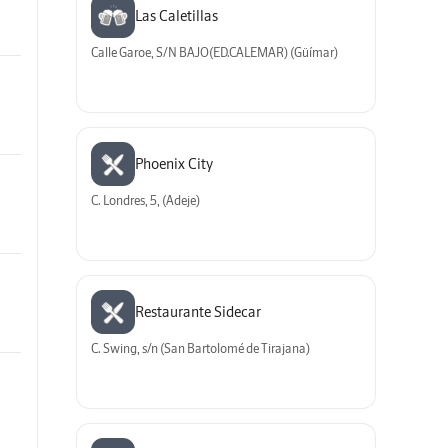
Las Caletillas
Calle Garoe, S/N BAJO(ED.CALEMAR) (Güímar)
Phoenix City
C. Londres, 5, (Adeje)
Restaurante Sidecar
C. Swing, s/n (San Bartolomé de Tirajana)