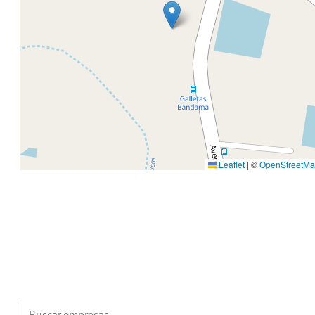
Bienestar. A lo largo de más de 60 años 
historia, Bandama ha tratado de aportar val
a la economía canaria mediante el desarrol
sostenible de productos de calidad sin perd
su esencia tradicional, creando emple
invirtiendo en formación e innovació
velando por el bienestar de sus empleado
colaboradores, socios y clientes, en general
Leaflet
|
©
OpenStreetM
Canarias, en particular.