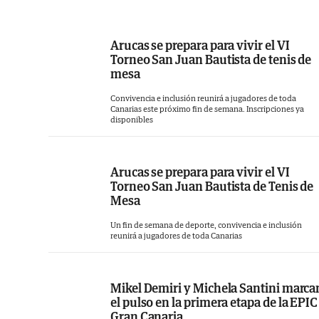
donde dispone de cinco líneas de producci
continua, que le permiten ofrecer a l
consumidores una amplia gama de product
Arucas se prepara para vivir el VI
Torneo San Juan Bautista de tenis de
con la garantía de ser una galleta fresca
mesa
100% canaria.
Convivencia e inclusión reunirá a jugadores de toda
Canarias este próximo fin de semana. Inscripciones ya
En los últimos tiempos, se ha adaptado a l
disponibles
necesidades del mercado eliminando de s
formulaciones tanto la lactosa, la proteína 
Arucas se prepara para vivir el VI
la leche, el huevo y los frutos secos, hacien
Torneo San Juan Bautista de Tenis de
que sus referencias sean aptas para tod
Mesa
aquellas personas con alergias o intoleranci
Un fin de semana de deporte, convivencia e inclusión
Asimismo, han hecho el lanzamiento de 
reunirá a jugadores de toda Canarias
nueva línea de galletas ecológicas y vegana
posicionándose de esta manera como 
Mikel Demiri y Michela Santini marca
primera empresa canaria en fabricar gallet
el pulso en la primera etapa de la EPIC
Gran Canaria