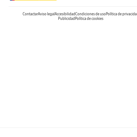
Contactar
Aviso legal
Accesibilidad
Condiciones de uso
Política de privacid
Publicidad
Política de cookies