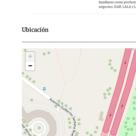
familiares como profesio
negocios: DAR. LALA y La
Ubicación
+
−