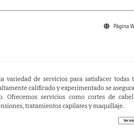
Página 
 variedad de servicios para satisfacer todas 
 altamente calificado y experimentado se asegur
. Ofrecemos servicios como cortes de cabel
nsiones, tratamientos capilares y maquillaje.
ra calidad y brindamos un servicio de excelen
Ver má
o lugar. Nuestro salón cuenta con una variedad