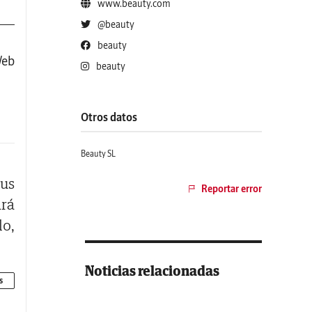
www.beauty.com
@beauty
beauty
Web
beauty
Otros datos
Beauty SL
tus
Reportar error
ará
lo,
Noticias relacionadas
cia
s
 de