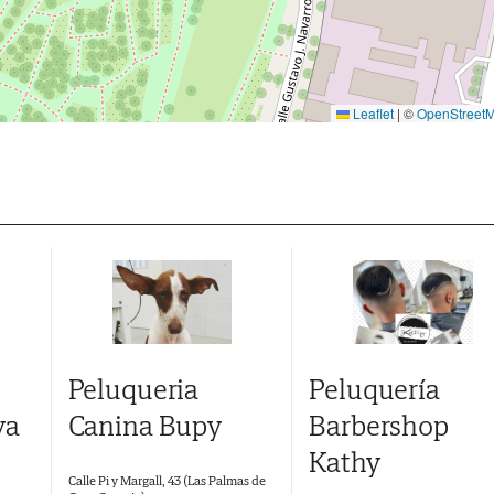
Leaflet
|
©
OpenStreet
Peluqueria
Peluquería
ya
Canina Bupy
Barbershop
Kathy
Calle Pi y Margall, 43 (Las Palmas de