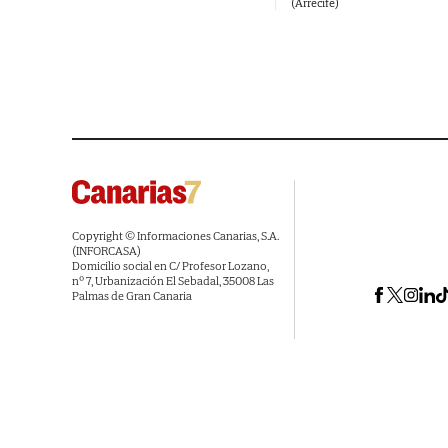
(Arrecife)
Copyright © Informaciones Canarias, S.A.
(INFORCASA)
Domicilio social en C/ Profesor Lozano,
nº 7, Urbanización El Sebadal, 35008 Las
Palmas de Gran Canaria