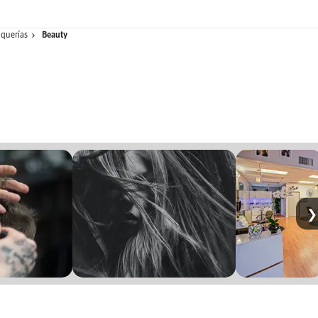
uquerías
Beauty
❯