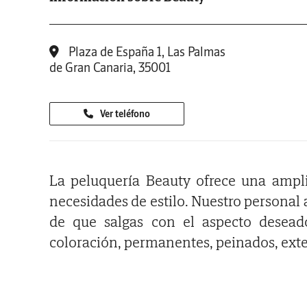
Plaza de España 1, Las Palmas
de Gran Canaria, 35001
Ver teléfono
La peluquería Beauty ofrece una amplia
necesidades de estilo. Nuestro personal
de que salgas con el aspecto deseado
coloración, permanentes, peinados, exte
Todos nuestros productos son de prime
con el que no encontrará en ningún otr