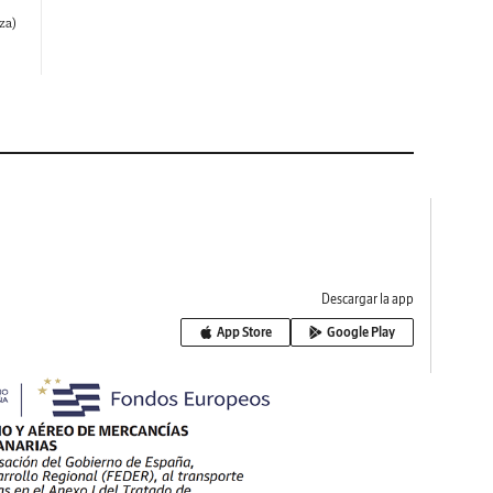
iza)
Descargar la app
App Store
Google Play