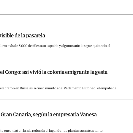
ra satisfacer todas tus necesidades. Estam
cliente y nos esforzamos por brindar un ambie
es. Estamos seguros de que salgas con una sonris
visible de la pasarela
lleva más de 3.000 desfiles a su espalda y algunos aún le sigue quitando el
del Congo: así vivió la colonia emigrante la gesta
celebraron en Bruselas, a cinco minutos del Parlamento Europeo, el empate de
Gran Canaria, según la empresaria Vanesa
to encontró en la isla redonda el lugar donde plantar sus raíces tanto