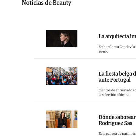
Noticias de Beauty
opciones y herramientas modernas pa
comprometidos con la satisfacción del 
relajado y profesional a nuestros client
un estilo único.
La arquitecta in
Esther García Capdevila 
sueño
La fiesta belga 
ante Portugal
Cientos de aficionados 
la selección africana
Dónde saborear 
Rodríguez Sas
Esta gallega de nacimien