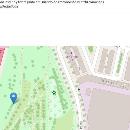
nales y hoy lidera junto a su marido dos reconocidos y archi conocidos
 Petite Folie