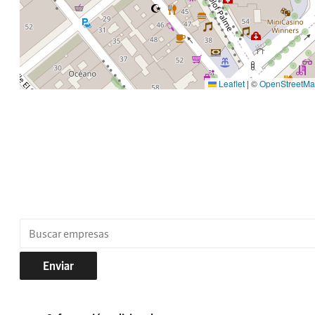
Leaflet
|
©
OpenStreetM
Enviar