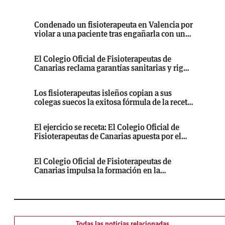
Condenado un fisioterapeuta en Valencia por
violar a una paciente tras engañarla con un
falso «masaje vaginal»
El Colegio Oficial de Fisioterapeutas de
Canarias reclama garantías sanitarias y rigor
informativo en el programa Gran Canaria
Activa
Los fisioterapeutas isleños copian a sus
colegas suecos la exitosa fórmula de la receta
deportiva
El ejercicio se receta: El Colegio Oficial de
Fisioterapeutas de Canarias apuesta por el
modelo sueco para combatir la inactividad y
las enfermedades crónicas
El Colegio Oficial de Fisioterapeutas de
Canarias impulsa la formación en la
prescripción de actividad física con el
modelo sueco PAP
Todas las noticias relacionadas