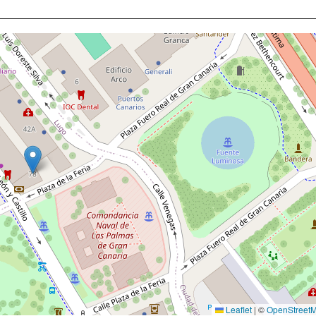
Leaflet
|
©
OpenStreet