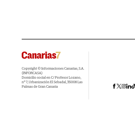
Copyright © Informaciones Canarias, S.A.
(INFORCASA)
Domicilio social en C/ Profesor Lozano,
nº 7, Urbanización El Sebadal, 35008 Las
Palmas de Gran Canaria