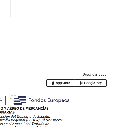
Descargar la app
App Store
Google Play