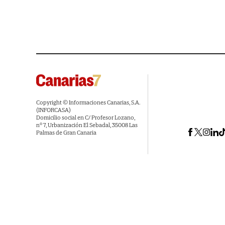
Copyright © Informaciones Canarias, S.A.
(INFORCASA)
Domicilio social en C/ Profesor Lozano,
nº 7, Urbanización El Sebadal, 35008 Las
Palmas de Gran Canaria