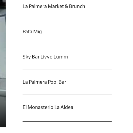
La Palmera Market & Brunch
ral
 50
dos
Pata Mig
al
Sky Bar Livvo Lumm
oda
 el
 la
La Palmera Pool Bar
19,
 al
los
El Monasterio La Aldea
 ya