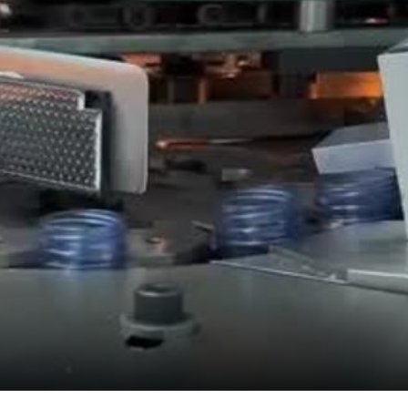
Teide, la convierte en un agua única, pura y natu
sus botellas de 33 cl pasando por los envases de
ás familiares como las garrafas de 5 y 8 litros, to
lable. Igualmente, ofrece una gama de crist
os con y sin gas.
de sostenibilidad, responsabilidad y respeto a t
 las acciones internas que realiza y que tienen
ental de su actividad. Cabe destacar que fue
n 25% de pet reciclado en sus botellas en 20
 toneladas de plástico al año y anticipándose
e exigirá el uso de un 25% de pet reciclado en 
 demandados, las botellas de 0,50 y 1,5 litros,