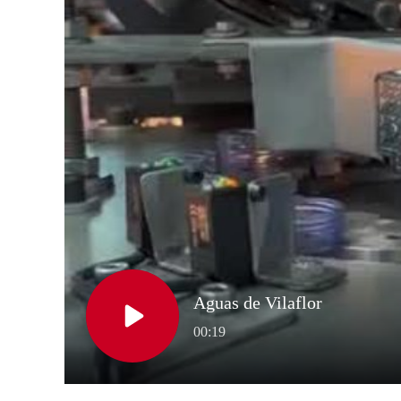
Corona Forestal del Parque Nacional del 
que se ofrece distintos formatos. Desde 
cl o 1,5 litros, hasta llegar a formatos m
ellos elaborados con pet 100% recic
retornable, en botellas de 50 y 75 cl, amb
Fuentealta quiere trasladar sus valores 
la sociedad canaria. Muestra de ello son
objetivo de disminuir el impacto ambi
primera marca canaria que incorporó u
logrando reducir el uso de más de 100
cumplimiento de la normativa europea qu
envases en el año 2025.
Además, desde 2021 sus dos formatos más