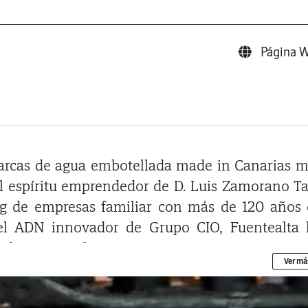
Página 
marcas de agua embotellada made in Canarias 
el espíritu emprendedor de D. Luis Zamorano Ta
ng de empresas familiar con más de 120 años
 el ADN innovador de Grupo CIO, Fuentealta
 adaptarse a los nuevos tiempos para contin
Ver má
l, en Vilaflor y dentro del entorno protegido de