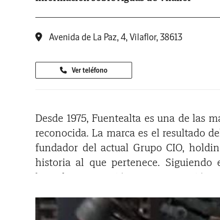
Avenida de La Paz, 4, Vilaflor, 38613
Ver teléfono
Desde 1975, Fuentealta es una de las 
reconocida. La marca es el resultado d
fundador del actual Grupo CIO, holdi
historia al que pertenece. Siguiendo
logrado, generación tras generación,
formando parte de los hogares canarios.
La privilegiada ubicación de su manantia