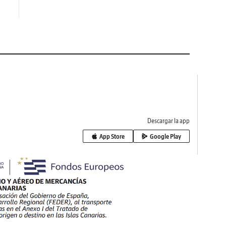
Descargar la app
App Store
Google Play