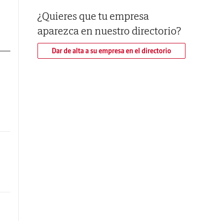
ad.
¿Quieres que tu empresa
 la
aparezca en nuestro directorio?
sus
 en
Dar de alta a su empresa en el directorio
 de
 en
nes
es,
cia
eve