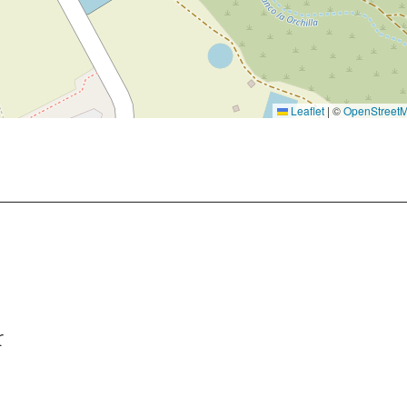
Leaflet
|
©
OpenStreet
r