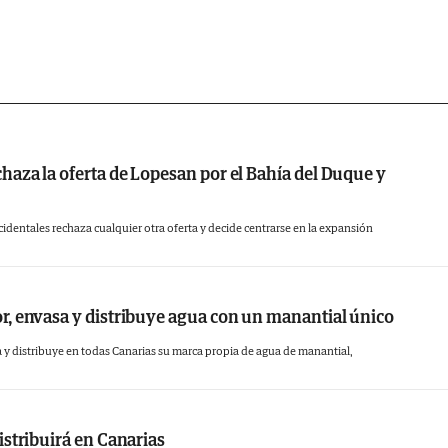
 que reafirma su compromiso con la sostenibilid
 consciente del impacto ambiental que genera
r lo que está en continua evolución para que 
cada vez más sostenibles. Con la mirada puesta
omiso de ampliar, próximamente, la variedad
 reciclado.
chaza la oferta de Lopesan por el Bahía del Duque y
uma a otras acciones que Fuentealta ha añadido
identales rechaza cualquier otra oferta y decide centrarse en la expansión
la reducción en un 24% del plástico de los tapo
 de limpieza de playas, fondos marinos y mont
or, envasa y distribuye agua con un manantial único
de fomentar entre la sociedad canaria la importan
 y distribuye en todas Canarias su marca propia de agua de manantial,
a través del movimiento #HazQueFluya, que promu
pequeños gestos transformadores.
distribuirá en Canarias