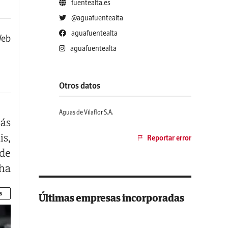
fuentealta.es
@aguafuentealta
aguafuentealta
Web
aguafuentealta
Otros datos
Aguas de Vilaflor S.A.
más
is,
Reportar error
 de
 ha
uar
s
Últimas empresas incorporadas
 la