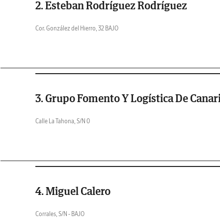
2. Esteban Rodríguez Rodríguez
Cor. González del Hierro, 32 BAJO
3. Grupo Fomento Y Logística De Canar
Calle La Tahona, S/N 0
4. Miguel Calero
Corrales, S/N - BAJO