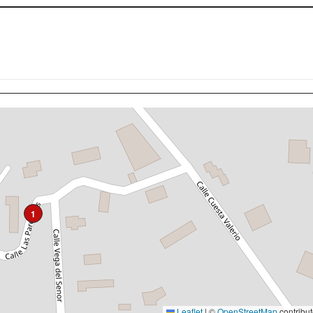
1
Leaflet
|
©
OpenStreetMap
contribut