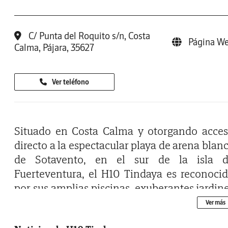
C/ Punta del Roquito s/n, Costa
Página W
Calma, Pájara, 35627
Ver teléfono
Situado en Costa Calma y otorgando acce
directo a la espectacular playa de arena blan
de Sotavento, en el sur de la isla 
Fuerteventura, el H10 Tindaya es reconoci
por sus amplias piscinas, exuberantes jardin
y vistas espectaculares al mar desde s
Ver más
instalaciones. Presenta una completa ofer