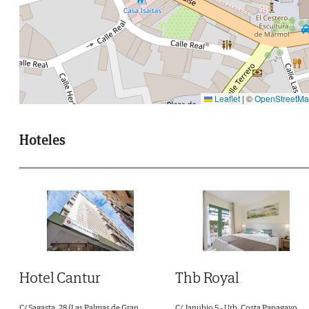
Leaflet
|
©
OpenStreetM
Hoteles
Hotel Cantur
Thb Royal
C/ Sagasta, 28 (Las Palmas de Gran
C/ Janubio 5 - Urb. Costa Papagayo