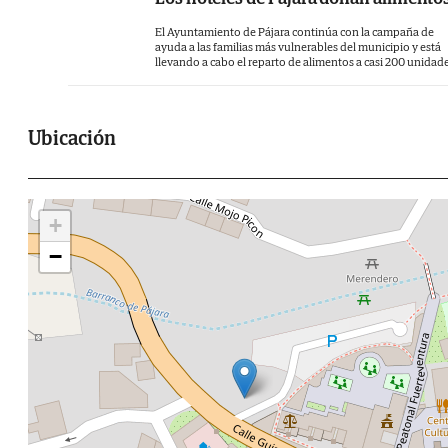
windsurf y kitesurf entre otras actividad
acuáticas.
El Ayuntamiento de Pájara continúa con la campaña de
ayuda a las familias más vulnerables del municipio y está
llevando a cabo el reparto de alimentos a casi 200 unidad
Ubicación
+
−