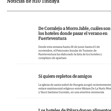
gastronómica que incluye el Restaurante a 
Noticias de H10 Tindaya
carta Route 66 y la cafetería Mike’s Coffee, 
igual que otros servicios como el Despac
Thalasso Centre, el barco pirata Dai
Adventure, el Splash Park y el servic
De Corralejo a Morro Jable, cuáles son
los hoteles donde pasar el verano en
Privilege, Exclusive Rooms and Services. 
Fuerteventura
H10 Tindaya está ubicado en Costa Calma, 
Desde esta semana hasta 26 de junio hasta el 1 de
el sur de la isla de Fuerteventura, con acce
noviembre, el Patronato Insular de Turismo de
Fuerteventura ha elaborado la lista de los hoteles y
directo a la playa de Sotavento desde el prop
complejos de apartam
hotel, la cual es conocida como una de l
mejores playas de la costa sur de la isla. Cos
Sí quiero repletos de amigos
Calma, famosa por sus maravillosas playas 
arena blanca y aguas turquesa, es el desti
La iglesia de santa isabel de Hungría acogió recientemente
enlace matrimonial religioso entre Miriam De La Nuéz Pér
perfecto para disfrutar de unas placenter
y Yauci Santana Guzmán, en una emotiva ceremonia
vacaciones en familia, en pareja o con amigo
Además, es un lugar ideal para practic
Los hoteles de Pájara donan alimento