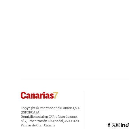
Copyright © Informaciones Canarias, S.A.
(INFORCASA)
Domicilio social en C/ Profesor Lozano,
nº 7, Urbanización El Sebadal, 35008 Las
Palmas de Gran Canaria