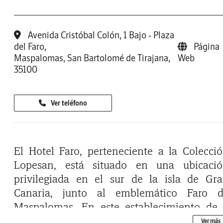
Avenida Cristóbal Colón, 1 Bajo - Plaza
del Faro,
Página
Maspalomas, San Bartolomé de Tirajana,
Web
35100
Ver teléfono
El Hotel Faro, perteneciente a la Colecci
Lopesan, está situado en una ubicaci
privilegiada en el sur de la isla de Gr
Canaria, junto al emblemático Faro 
Maspalomas. En este establecimiento de
estrellas, es posible experimentar la magia c
Ver más