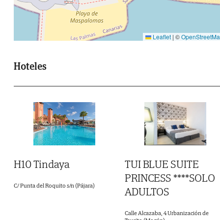
contemporáneo y funcional. E
establecimiento ofrece una amplia varied
de habitaciones para satisfacer distint
Leaflet
|
©
OpenStreetM
necesidades, desde las Deluxe o Superior
hasta las adaptadas para personas c
Hoteles
movilidad reducida y las Junior Suites, tod
ellas siendo la máxima expresión de confort.
TUI BLUE SUITE
H10 Tindaya
PRINCESS ****SOLO
C/ Punta del Roquito s/n (Pájara)
ADULTOS
Calle Alcazaba, 4 Urbanización de