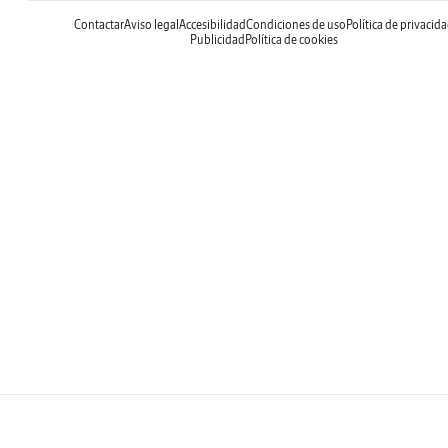
Contactar
Aviso legal
Accesibilidad
Condiciones de uso
Política de privacid
Publicidad
Política de cookies