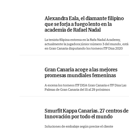
repartidos por todo el mundo, denominad
Experience Centres, se puede acceder a 
Alexandra Eala, el diamante filipino
información que comparten los más de 1.0
que se forja a fuego lento en la
diseñadores que integran la compañía, q
academia de Rafael Nadal
utilizan estos conocimientos acumulad
La tenista filipina entrena en la Rafa Nadal Academy,
durante años y las más avanzadas tecnologí
actualmente la jugadora júnior número 3 del mundo, está
en Gran Canaria disputando los torneos ITF Disa 2020
aplicadas al embalaje para fabricar la soluci
de 'packaging' más adecuada, eficiente
adaptada a las necesidades de sus clientes. 
Gran Canaria acoge a las mejores
promesas mundiales femeninas
objetivo es siempre incrementar sus venta
disminuir sus costes o reducir los riesgos de 
A escena los torneos ITF DISA Gran Canaria e ITF Disa Las
Palmas de Gran Canaria del 15 al 29 próximos
cadena logística.
La sostenibilidad y el vínculo co
Smurfit Kappa Canarias. 27 centros de
Canarias está en el ADN de la empresa. P
Innovación por todo el mundo
eso apoya iniciativas tan enriquecedor
Soluciones de embalaje según precise el cliente