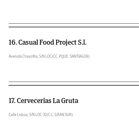
16. Casual Food Project S.l.
Avenida Chayofita, S/N LOC(CC. PQUE. SANTIAGO6)
17. Cervecerias La Gruta
Calle Lisboa, S/N LOC-32(C.C. GRAN SUR)