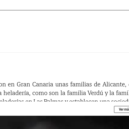
aron en Gran Canaria unas familias de Alicante,
 heladería, como son la familia Verdú y la fami
heladerías en Las Palmas y establecen una socie
 conos (cucuruchos) que surtiera a todas l
Ver má
BEL, aunque todavía no fuera ese su nombre.