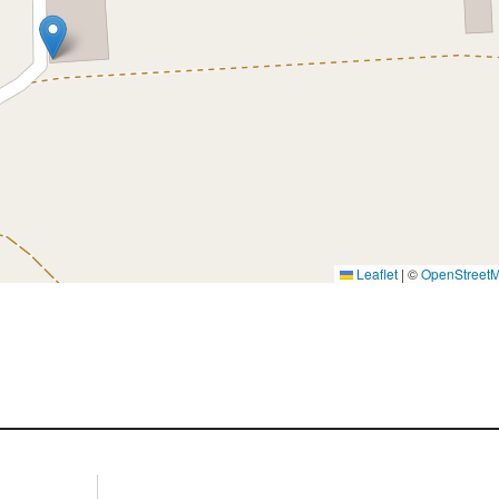
esa, Gofio,Naranja) además de tener la posibili
 de galleta.
 se amplia la familia de conos. Esta máquina 
os de barquillos.
 para ofrecer nuevos productos y formatos en
 en constante renovación. Siempre con la idea
Leaflet
|
©
OpenStreet