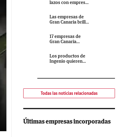
lazos con empresas
gún
industriales
 la
canarias para
Las empresas de
impulsar el
 la
Gran Canaria brillan
desarrollo del
en Alimentaria
sector
17 empresas de
Gran Canaria
participarán en la
Las
Feria Alimentaria de
Los productos de
 el
Barcelona
Ingenio quieren
ria
volar alto
ona
hoy
Todas las noticias relacionadas
o a
s e
Últimas empresas incorporadas
dad