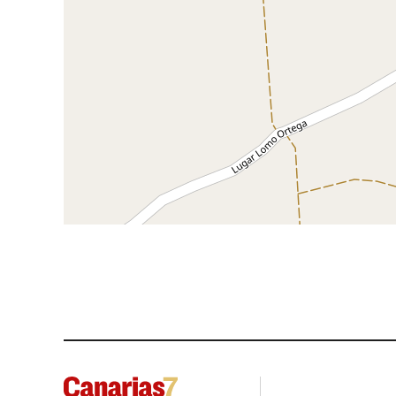
diversas cremas. (Chocolate, Turrón, Fr
de añadir varias tiras de color a la lámina
Año 2010 con la compra de otro horno,
brinda la posibilidad de realizar 8 model
En la actualidad seguimos trabajando
mercado cambiante que nos exige estar
satisfacer a nuestros clientes.