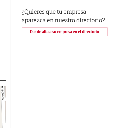
BEL
¿Quieres que tu empresa
aparezca en nuestro directorio?
ave
Dar de alta a su empresa en el directorio
as.
eva
 la
ría
n a
ón,
 de
de
con