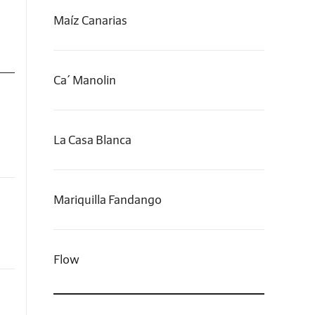
 la
Maíz Canarias
 de
ños
Ca´ Manolin
cto
 en
La Casa Blanca
smo
 su
der
Mariquilla Fandango
 de
Flow
 el
 en
ara