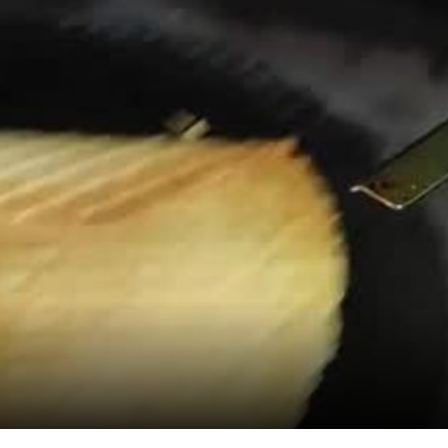
e conos pequeños para luego pasar a hacer al
elados. Con el tiempo empezó su andadura con
 de turrón y poco tiempo después hacían toda
a Naval, luego se amplió y traslado a Muelle 
bricaban algunos conos. Debido a la demanda y
eron trasladarse de nuevo y montaron la indust
endo la primera industria que se montó en esa z
nica industria totalmente canaria que a día de 
 Beltra (de ahí proviene el nombre TRABEL), pas
inuo creciendo realizando mas modelos de cono
ática para un mayor rendimiento y productivi