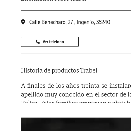
Calle Benecharo, 27 , Ingenio, 35240
Ver teléfono
Historia de productos Trabel
A finales de los años treinta se instal
apellido muy conocido en el sector de la
Beltra. Estas familias empiezan a abrir 
para montar una pequeña fabrica de
heladerías, ese es el nacimiento de TRA