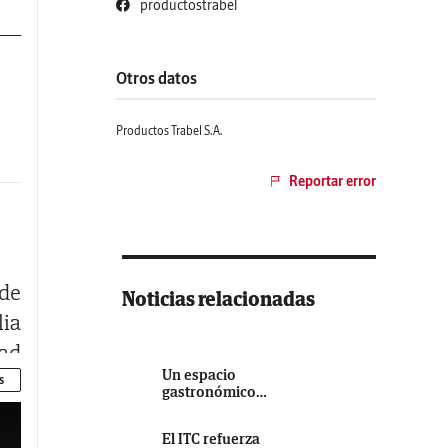
productostrabel
Otros datos
Productos Trabel S.A.
Reportar error
 de
Noticias relacionadas
lia
dad
Un espacio
as
s
gastronómico
solidario en el
Rastrillo Nuevo
El ITC refuerza
Futuro