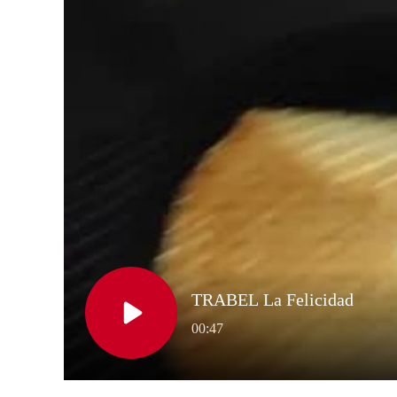
Al principio solo se hacían modelos d
modelo de galleta, siempre para los h
producción de turrón, haciendo helado
variedad de turrón de Navidad.
La primera industria estuvo en calle L
Palmas donde tenían una heladería y fa
buen funcionamiento del negocio decidi
en la calle Diaz Casanova numero 27, si
industrial de Las Torres. La primera y ú
fabrica conos en las islas.
En esos años la propiedad de la familia
la familia Beneyto Bornai. Donde cont
invirtiendo en una maquina semiautom