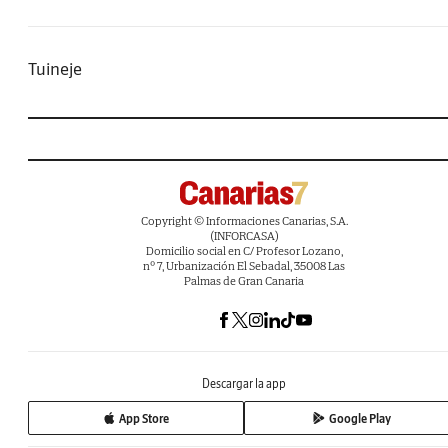
Tuineje
Copyright © Informaciones Canarias, S.A.
(INFORCASA)
Domicilio social en C/ Profesor Lozano,
nº 7, Urbanización El Sebadal, 35008 Las
Palmas de Gran Canaria
Descargar la app
App Store
Google Play