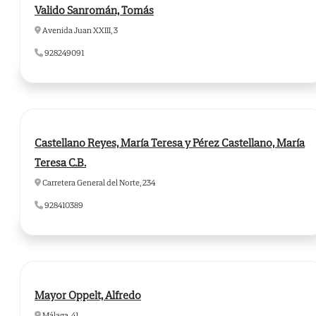
Valido Sanromán, Tomás
Avenida Juan XXIII, 3
928249091
Castellano Reyes, María Teresa y Pérez Castellano, María
Teresa C.B.
Carretera General del Norte, 234
928410389
Mayor Oppelt, Alfredo
Málaga, 41