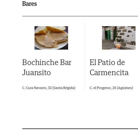
Bares
El Patio de
Bochinche Bar
Carmencita
Juansito
C. el Progreso, 25 (Agüimes)
C. Cura Navarro, 32 (Santa Brígida)