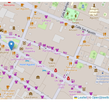
Leaflet
|
©
OpenStreet