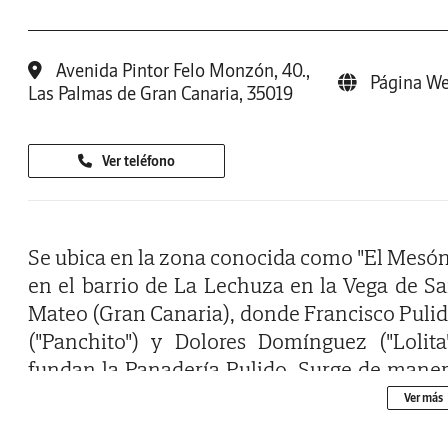
Avenida Pintor Felo Monzón, 40.,
Página W
Las Palmas de Gran Canaria, 35019
Ver teléfono
Se ubica en la zona conocida como "El Mesón
en el barrio de La Lechuza en la Vega de S
Mateo (Gran Canaria), donde Francisco Puli
("Panchito") y Dolores Domínguez ("Lolita
fundan la Panadería Pulido. Surge de mane
espontánea, abasteciendo a los vecinos con 
Ver más
pan que elaboraban en su hogar en u