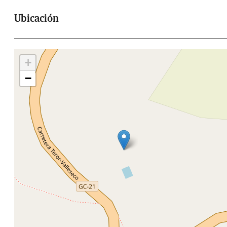
Ubicación
+
−