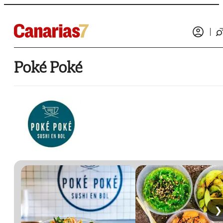
Poké Poké
❯