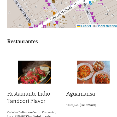
Leaflet
|
©
OpenStreetM
Restaurantes
Restaurante Indio
Aguamansa
Tandoori Flavor
TF-21, 525 (La Orotava)
Calle las Dalias, s/n Centro Comercial,
Local 258-262 (San Bartolomé de