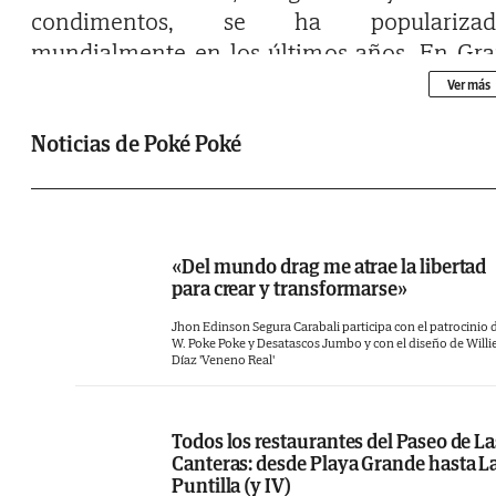
condimentos, se ha popularizad
mundialmente en los últimos años. En Gr
Canaria, las cifras de demanda a domicilio 
Ver más
este plato siguen en aumento, con Poké Po
liderando como el lugar preferido para ped
Noticias de Poké Poké
poke.
La preferencia de los grancanarios por Po
Poké, que ofrece diversas variantes de po
«Del mundo drag me atrae la libertad
para crear y transformarse»
con ingredientes frescos y sabrosos, es notori
El restaurante se ha ganado la popularidad p
Jhon Edinson Segura Carabali participa con el patrocinio 
W. Poke Poke y Desatascos Jumbo y con el diseño de Willi
su compromiso con la calidad, servi
Díaz 'Veneno Real'
porciones generosas y ofrecer una entrega 
pedidos eficiente. Además del poke, la coci
Todos los restaurantes del Paseo de La
hawaiana en general está siendo mu
Canteras: desde Playa Grande hasta L
demandada en Gran Canaria. Este tipo 
Puntilla (y IV)