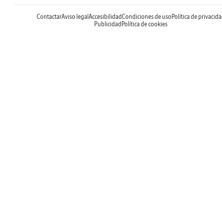
Contactar
Aviso legal
Accesibilidad
Condiciones de uso
Política de privacid
Publicidad
Política de cookies