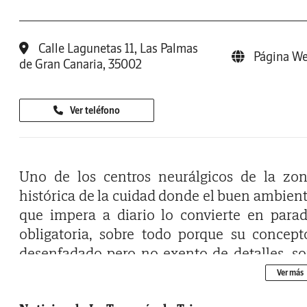
Calle Lagunetas 11, Las Palmas
Página W
de Gran Canaria, 35002
Ver teléfono
Uno de los centros neurálgicos de la zo
histórica de la cuidad donde el buen ambien
que impera a diario lo convierte en para
obligatoria, sobre todo porque su concept
desenfadado pero no exento de detalles, s
la antesala para disfrutar de tapas y bocad
Ver más
bien ejecutados y elaborados con producto 