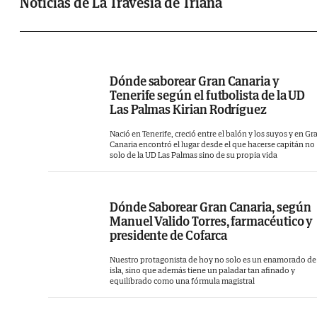
calidad. Buenos embutidos, irresistibl
Noticias de La Travesía de Triana
propuestas, como su ensaladilla del mar, s
huevos rotos, donde el ingrediente principal 
marca el mercado, o sus setas con yemas s
platos que se ejecutan desde la máxi
Dónde saborear Gran Canaria y
Tenerife según el futbolista de la UD
fidelidad a la cocina tradicional.
Las Palmas Kirian Rodríguez
Nació en Tenerife, creció entre el balón y los suyos y en Gr
Canaria encontró el lugar desde el que hacerse capitán no
solo de la UD Las Palmas sino de su propia vida
Dónde Saborear Gran Canaria, según
Manuel Valido Torres, farmacéutico y
presidente de Cofarca
Nuestro protagonista de hoy no solo es un enamorado de 
isla, sino que además tiene un paladar tan afinado y
equilibrado como una fórmula magistral