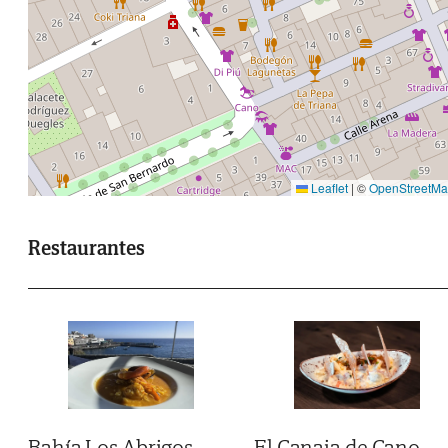
Leaflet
|
©
OpenStreetM
Restaurantes
El Canaia de Cano
Bahía Los Abrigos