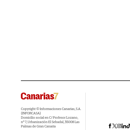
Copyright © Informaciones Canarias, S.A.
(INFORCASA)
Domicilio social en C/ Profesor Lozano,
nº 7, Urbanización El Sebadal, 35008 Las
Palmas de Gran Canaria