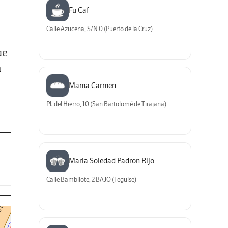
Fu Caf
Calle Azucena, S/N 0 (Puerto de la Cruz)
ue
n
Mama Carmen
Pl. del Hierro, 10 (San Bartolomé de Tirajana)
Maria Soledad Padron Rijo
Calle Bambilote, 2 BAJO (Teguise)