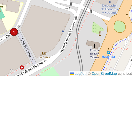
1
Leaflet
|
©
OpenStreetMap
contribut