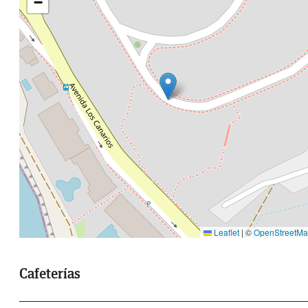
−
Leaflet
|
©
OpenStreetM
Cafeterías