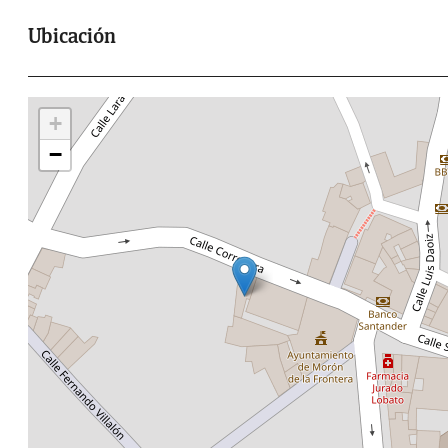
Ubicación
+
−