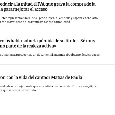
ducir a la mitad el IVA que grava la compra de la
a para mejorar el acceso
ueble representa el 62% de su precio inicial al venderla y España es el cuarto
a con mayor peso de los impuestos sobre la propiedad
colás habla sobre la pérdida de su título: «Sé muy
o parte de la realeza activa»
de Dinamarca protagoniza un documental mientras el Gobierno detecta pagos
on con la vida del cantaor Matías de Paula
arido de una mujer con la que este artista tuvo una relación de joven; dijo en
uez que se sentía un cornudo