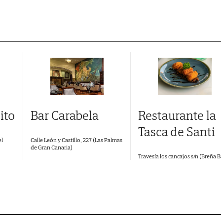
ito
Restaurante la
Bar Carabela
Tasca de Santi
el
Calle León y Castillo, 227 (Las Palmas
de Gran Canaria)
Travesía los cancajos s/n (Breña B