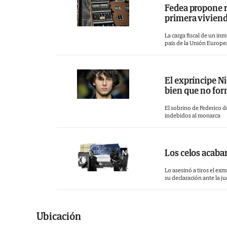
Fedea propone re
primera viviend
La carga fiscal de un inm
país de la Unión Europe
El expríncipe Ni
bien que no form
El sobrino de Federico 
indebidos al monarca
Los celos acabar
Lo asesinó a tiros el exm
su declaración ante la j
Ubicación