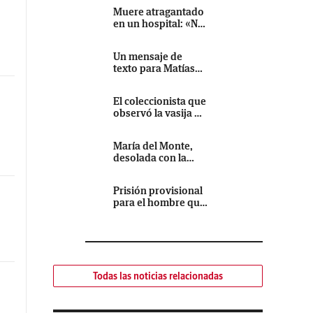
Muere atragantado
en un hospital: «No
busco dinero, solo
que no vuelva a
Un mensaje de
pasar»
texto para Matías
de Paula: «Mi ex ha
salido de la cárcel,
El coleccionista que
ten cuidado»
observó la vasija de
los aborígenes de
Fuerteventura en
María del Monte,
un escaparate
desolada con la
durante 25 años
filtración de los
audios de su
Prisión provisional
sobrino
para el hombre que
asestó dos
machetazos a una
mujer y disparó dos
flechas al sobrino
de esta en Arucas
Todas las noticias relacionadas