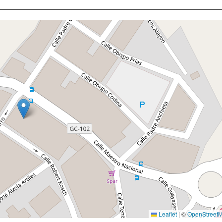
Leaflet
|
©
OpenStreet