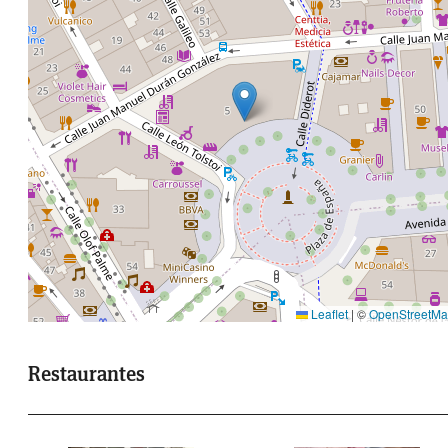
Leaflet
|
©
OpenStreetM
Restaurantes