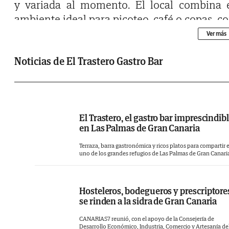
y variada al momento. El local combina 
ambiente ideal para picoteo, café o copas, c
un servicio atento y un estilo cercano
Ver más
desenfadado.
Noticias de El Trastero Gastro Bar
El Trastero, el gastro bar imprescindib
en Las Palmas de Gran Canaria
Terraza, barra gastronómica y ricos platos para compartir 
uno de los grandes refugios de Las Palmas de Gran Canari
Hosteleros, bodegueros y prescriptore
se rinden a la sidra de Gran Canaria
CANARIAS7 reunió, con el apoyo de la Consejería de
Desarrollo Económico, Industria, Comercio y Artesanía de