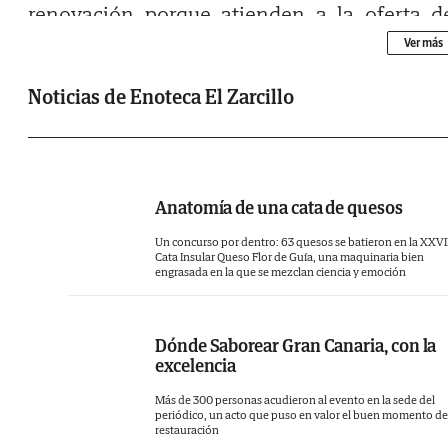
renovación porque atienden a la oferta d
mercado y sus temporadas. Destacar tambi
Ver más
la maestría con la que fusionan el produc
netamente local consiguiendo realzarlo
Noticias de Enoteca El Zarcillo
destacarlo en elaboraciones evocadoras qu
desde este rincón le pueden hacer viajar
cualquier parte del mundo. En El Zarcillo 
prioridad es la cercanía y no solo desde 
Anatomía de una cata de quesos
lenguaje propio de su cocina, sino también 
Un concurso por dentro: 63 quesos se batieron en la XXVI
Cata Insular Queso Flor de Guía, una maquinaria bien
el trato al comensal, sin olvidar la importanc
engrasada en la que se mezclan ciencia y emoción
que merece el vino y la gastronomía co
entidad absolutamente indivisible.
Dónde Saborear Gran Canaria, con la
excelencia
Más de 300 personas acudieron al evento en la sede del
periódico, un acto que puso en valor el buen momento de
restauración