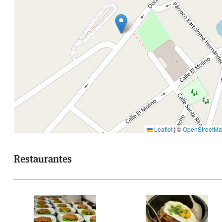
Leaflet
|
©
OpenStreetM
Restaurantes