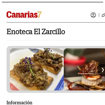
Enoteca El Zarcillo
❯
Información