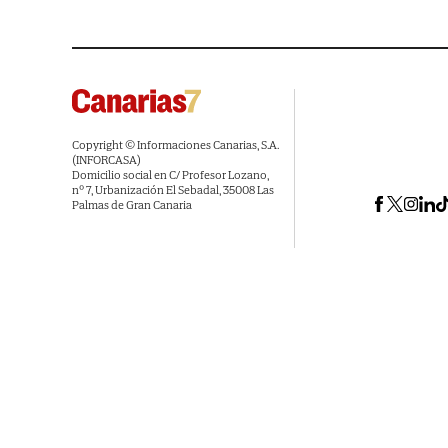
Copyright © Informaciones Canarias, S.A.
(INFORCASA)
Domicilio social en C/ Profesor Lozano,
nº 7, Urbanización El Sebadal, 35008 Las
Palmas de Gran Canaria