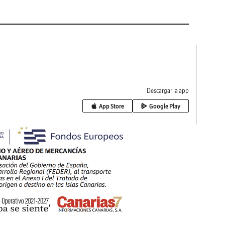
Descargar la app
App Store
Google Play