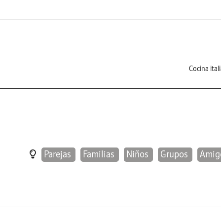
Cocina ital
Parejas
Familias
Niños
Grupos
Amig