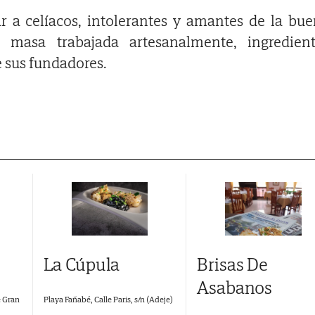
r a celíacos, intolerantes y amantes de la bu
 masa trabajada artesanalmente, ingredient
e sus fundadores.
La Cúpula
Brisas De
Asabanos
e Gran
Playa Fañabé, Calle Paris, s/n (Adeje)