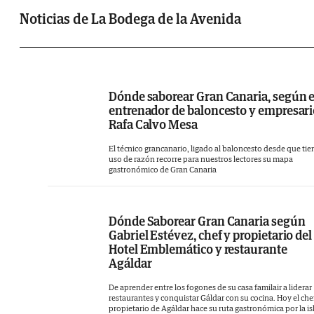
su trazabilidad son sus señas de identidad.
Noticias de La Bodega de la Avenida
Dónde saborear Gran Canaria, según e
entrenador de baloncesto y empresar
Rafa Calvo Mesa
El técnico grancanario, ligado al baloncesto desde que tie
uso de razón recorre para nuestros lectores su mapa
gastronómico de Gran Canaria
Dónde Saborear Gran Canaria según
Gabriel Estévez, chef y propietario del
Hotel Emblemático y restaurante
Agáldar
De aprender entre los fogones de su casa familair a liderar
restaurantes y conquistar Gáldar con su cocina. Hoy el che
propietario de Agáldar hace su ruta gastronómica por la is