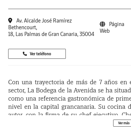
Av. Alcalde José Ramírez
Página
Bethencourt,
Web
18, Las Palmas de Gran Canaria, 35004
Ver teléfono
Con una trayectoria de más de 7 años en 
sector, La Bodega de la Avenida se ha situa
como una referencia gastronómica de prim
nivel en la capital grancanaria. Su cocina 
autor, con la firma de su chef ejecutivo, Ch
Alex Santana fusiona lo tradicional c
Ver más
vanguardia y la calidad del producto así co