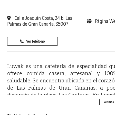
Calle Joaquín Costa, 24 b, Las
Página W
Palmas de Gran Canaria, 35007
Ver teléfono
Luwak es una cafetería de especialidad q
ofrece comida casera, artesanal y 10
saludable. Se encuentra ubicada en el coraz
de Las Palmas de Gran Canarias, a po
distancia de la playa Las Canteras. En Luwa
los comensales pueden disfrutar de un ampl
Ver más
menú vegano y vegetariano, con productos 