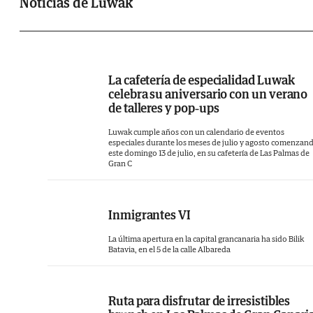
calidad y kilómetro 0. Todos los platos 
Noticias de Luwak
elaboran con ingredientes frescos, naturales
de producción constante. Uno de lo
principales objetivos de esta cafetería es 
desarrollo sostenible, cuidado del med
La cafetería de especialidad Luwak
celebra su aniversario con un verano
ambiente, protección de la biodiversidad y 
de talleres y pop-ups
compromiso justo entre los pequeño
Luwak cumple años con un calendario de eventos
productores y los consumidores. Luwak aspi
especiales durante los meses de julio y agosto comenzan
este domingo 13 de julio, en su cafetería de Las Palmas de
a ser un espacio en el que los clientes 
Gran C
sientan tan cómodos como en su propia cas
mientras saborean el mejor café d
Inmigrantes VI
especialidad y comida saludable.
La última apertura en la capital grancanaria ha sido Bilik
Batavia, en el 5 de la calle Albareda
Ruta para disfrutar de irresistibles