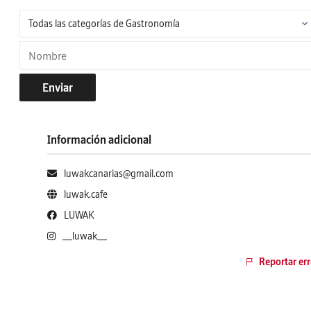
Enviar
Información adicional
luwakcanarias@gmail.com
luwak.cafe
LUWAK
__luwak__
Reportar err