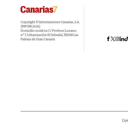
Copyright © Informaciones Canarias, S.A.
(INFORCASA)
Domicilio social en C/ Profesor Lozano,
nº 7, Urbanización El Sebadal, 35008 Las
Palmas de Gran Canaria
Con