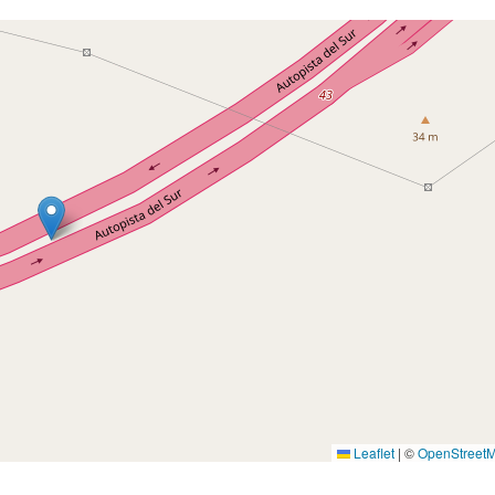
Leaflet
|
©
OpenStreet