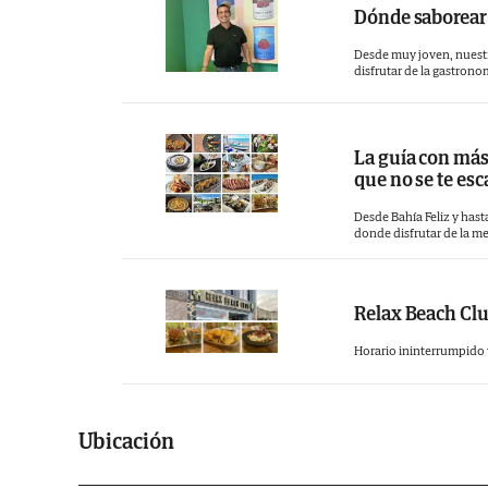
Dónde saborear 
Desde muy joven, nuestro
disfrutar de la gastronom
La guía con más
que no se te es
Desde Bahía Feliz y hast
donde disfrutar de la me
Relax Beach Clu
Horario ininterrumpido y
Ubicación