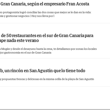
Gran Canaria, según el empresario Fran Acosta
 protagonista logró conciliar las dos cosas que mejor se le dan en la vida:
ía y gestionar negocios | Hoy nos lleva por l
 de 50 restaurantes en el sur de Gran Canaria para
cape nada este verano
a Mogán y desde el desayuno hasta la cena, te detallamos por zonas los locales
jor gastronomía en el sur de Gran Canaria
b, un rincón en San Agustín que lo tiene todo
 propuestas frescas y delciosas en la misma orilla de la playa de San Agustín