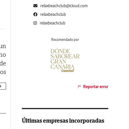
relaxbeachclub@icloud.com
relaxbeachclub
relaxbeachclub
Recomendado por
 un
mo
 de
os
ero
s
Reportar error
ona
Últimas empresas incorporadas