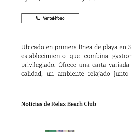
Ver teléfono
Ubicado en primera línea de playa en S
establecimiento que combina gastr
privilegiado. Ofrece una carta variad
calidad, un ambiente relajado junt
momentos. Su localización permite disf
adyacente, lo que refuerza su atractivo 
costera del municipio.
Noticias de Relax Beach Club