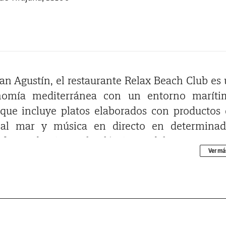
an Agustín, el restaurante Relax Beach Club es
onomía mediterránea con un entorno maríti
a que incluye platos elaborados con productos
o al mar y música en directo en determinad
rutar de vistas al Atlántico y del paseo cost
Ver má
como espacio para días o noches de ocio en la z