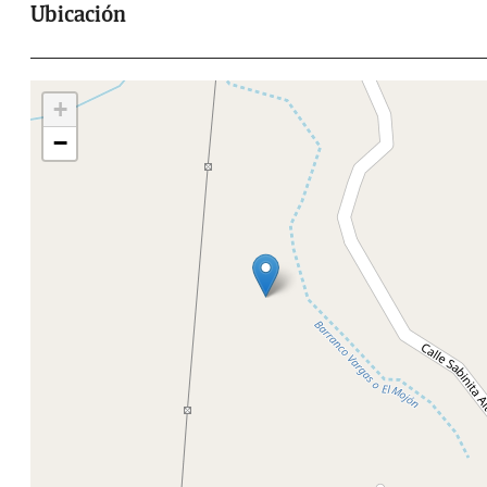
Ubicación
+
−