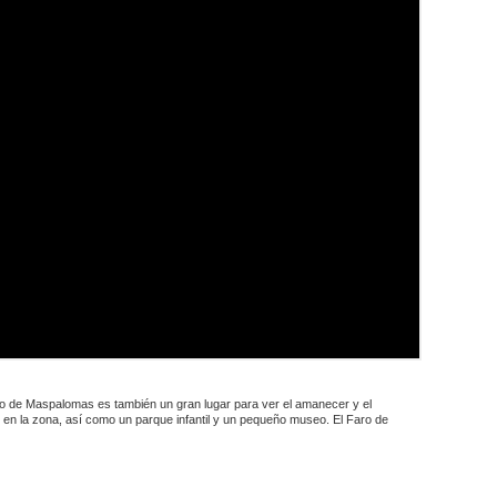
Faro de Maspalomas es también un gran lugar para ver el amanecer y el
en la zona, así como un parque infantil y un pequeño museo. El Faro de