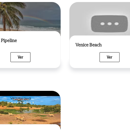
 Pipeline
Venice Beach
Ver
Ver