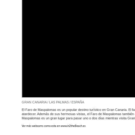
GRAN CANARIA / LAS PALMAS / ESPAÑA
El Faro de Maspalomas es un popular destino turístico en Gran Canaria. El fa
atardecer. Además de sus hermosas vistas, el Faro de Maspalomas también es
Maspalomas es un gran lugar para pasar uno o dos días mientras visita Gran
Ver más webcams como esta en www.in2theBeach.es