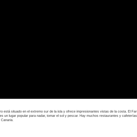
ro está situado en el extremo sur de la isla y ofrece impresionantes vistas de la costa. El 
 un lugar popular para nadar, tomar el sol y pescar. Hay muchos restaurantes y cafeterías 
 Canaria.