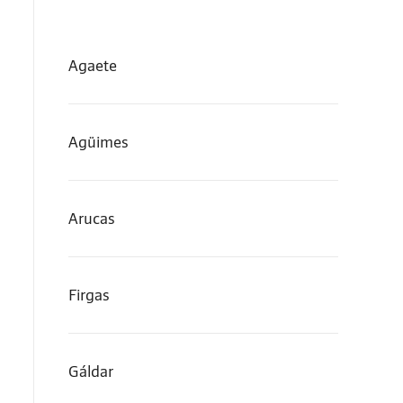
Agaete
Agüimes
Arucas
Firgas
Gáldar