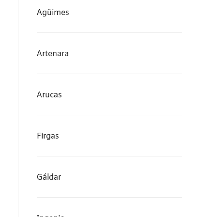
Agüimes
Artenara
Arucas
Firgas
Gáldar