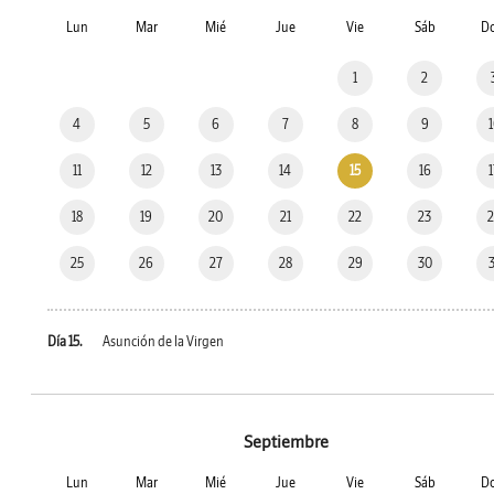
Lun
Mar
Mié
Jue
Vie
Sáb
D
1
2
4
5
6
7
8
9
11
12
13
14
15
16
18
19
20
21
22
23
25
26
27
28
29
30
Día 15.
Asunción de la Virgen
Septiembre
Lun
Mar
Mié
Jue
Vie
Sáb
D