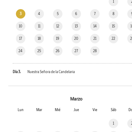
1
3
4
5
6
7
8
10
11
12
13
14
15
17
18
19
20
21
22
24
25
26
27
28
Día 3.
Nuestra Señora de la Candelaria
Marzo
Lun
Mar
Mié
Jue
Vie
Sáb
D
1