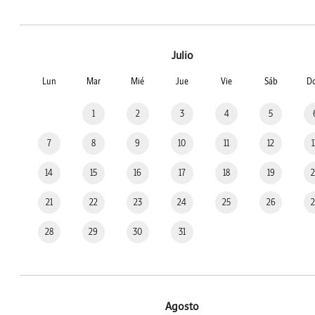
Julio
Lun
Mar
Mié
Jue
Vie
Sáb
D
1
2
3
4
5
7
8
9
10
11
12
14
15
16
17
18
19
21
22
23
24
25
26
28
29
30
31
Agosto