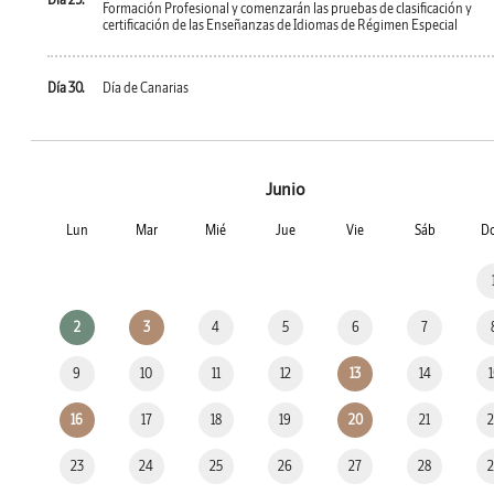
Formación Profesional y comenzarán las pruebas de clasificación y
certificación de las Enseñanzas de Idiomas de Régimen Especial
Día 30.
Día de Canarias
Junio
Lun
Mar
Mié
Jue
Vie
Sáb
D
2
3
4
5
6
7
9
10
11
12
13
14
16
17
18
19
20
21
23
24
25
26
27
28