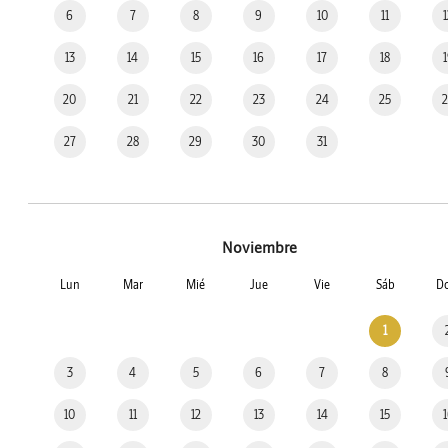
6
7
8
9
10
11
13
14
15
16
17
18
20
21
22
23
24
25
27
28
29
30
31
Noviembre
Lun
Mar
Mié
Jue
Vie
Sáb
D
1
3
4
5
6
7
8
10
11
12
13
14
15