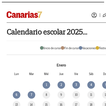
Calendario escolar 2025 de La Orotava
Inicio de curso
Fin de curso
Vacaciones
Festi
Enero
Lun
Mar
Mié
Jue
Vie
Sáb
D
1
2
3
4
6
7
8
9
10
11
13
14
15
16
17
18