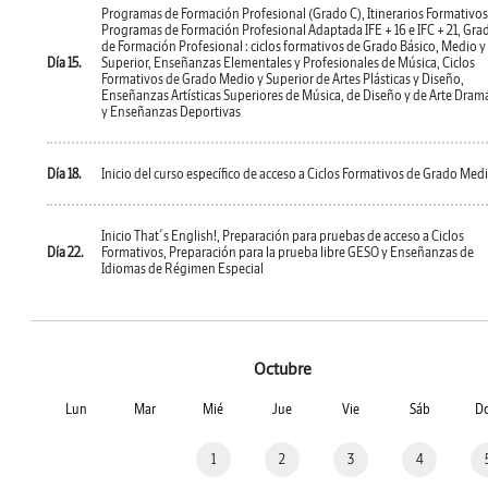
Programas de Formación Profesional (Grado C), Itinerarios Formativos
Programas de Formación Profesional Adaptada IFE + 16 e IFC + 21, Gra
de Formación Profesional : ciclos formativos de Grado Básico, Medio y
Día 15.
Superior, Enseñanzas Elementales y Profesionales de Música, Ciclos
Formativos de Grado Medio y Superior de Artes Plásticas y Diseño,
Enseñanzas Artísticas Superiores de Música, de Diseño y de Arte Dram
y Enseñanzas Deportivas
Día 18.
Inicio del curso específico de acceso a Ciclos Formativos de Grado Med
Inicio That´s English!, Preparación para pruebas de acceso a Ciclos
Día 22.
Formativos, Preparación para la prueba libre GESO y Enseñanzas de
Idiomas de Régimen Especial
Octubre
Lun
Mar
Mié
Jue
Vie
Sáb
D
1
2
3
4