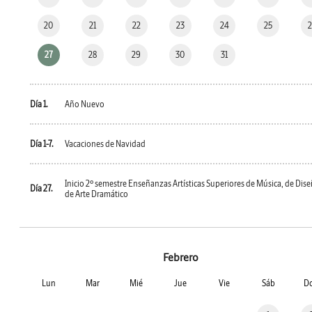
20
21
22
23
24
25
27
28
29
30
31
Día 1.
Año Nuevo
Día 1-7.
Vacaciones de Navidad
Inicio 2º semestre Enseñanzas Artísticas Superiores de Música, de Dise
Día 27.
de Arte Dramático
Febrero
Lun
Mar
Mié
Jue
Vie
Sáb
D