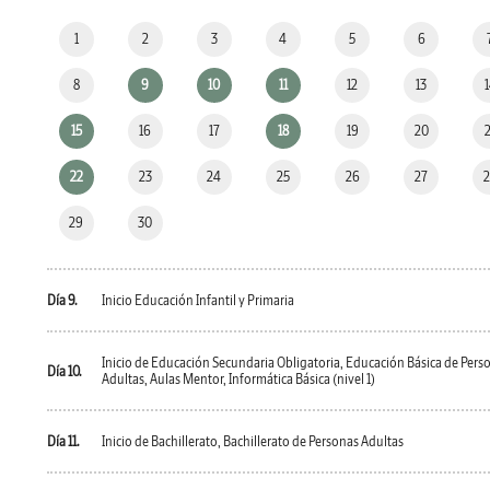
1
2
3
4
5
6
8
9
10
11
12
13
15
16
17
18
19
20
22
23
24
25
26
27
29
30
Día 9.
Inicio Educación Infantil y Primaria
Inicio de Educación Secundaria Obligatoria, Educación Básica de Pers
Día 10.
Adultas, Aulas Mentor, Informática Básica (nivel 1)
Día 11.
Inicio de Bachillerato, Bachillerato de Personas Adultas