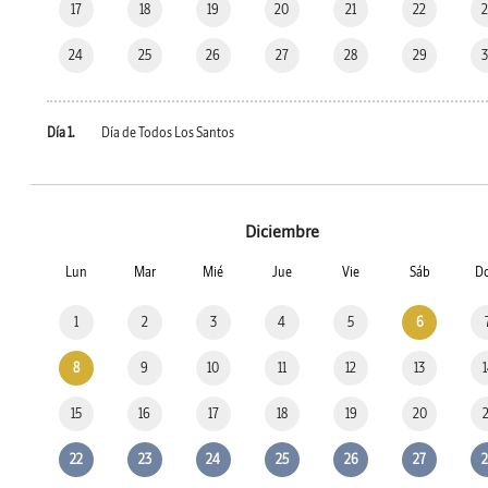
17
18
19
20
21
22
24
25
26
27
28
29
Día 1.
Día de Todos Los Santos
Diciembre
Lun
Mar
Mié
Jue
Vie
Sáb
D
1
2
3
4
5
6
8
9
10
11
12
13
15
16
17
18
19
20
22
23
24
25
26
27