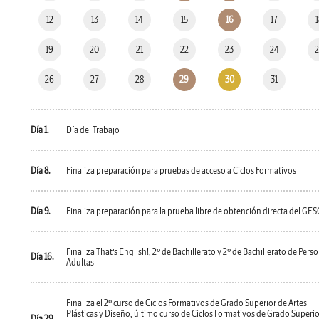
12
13
14
15
16
17
19
20
21
22
23
24
26
27
28
29
30
31
Día 1.
Día del Trabajo
Día 8.
Finaliza preparación para pruebas de acceso a Ciclos Formativos
Día 9.
Finaliza preparación para la prueba libre de obtención directa del GES
Finaliza That’s English!, 2º de Bachillerato y 2º de Bachillerato de Pers
Día 16.
Adultas
Finaliza el 2º curso de Ciclos Formativos de Grado Superior de Artes
Plásticas y Diseño, último curso de Ciclos Formativos de Grado Superio
Día 29.