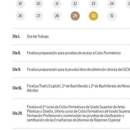
19
20
21
22
23
24
26
27
28
29
30
31
Día 1.
Día del Trabajo
Día 8.
Finaliza preparación para pruebas de acceso a Ciclos Formativos
Día 9.
Finaliza preparación para la prueba libre de obtención directa del GES
Finaliza That’s English!, 2º de Bachillerato y 2º de Bachillerato de Pers
Día 16.
Adultas
Finaliza el 2º curso de Ciclos Formativos de Grado Superior de Artes
Plásticas y Diseño, último curso de Ciclos Formativos de Grado Superio
Día 29.
Formación Profesional y comenzarán las pruebas de clasificación y
certificación de las Enseñanzas de Idiomas de Régimen Especial