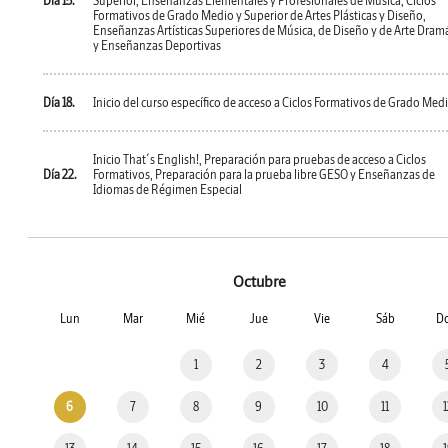
Día 15.
Superior, Enseñanzas Elementales y Profesionales de Música, Ciclos
Formativos de Grado Medio y Superior de Artes Plásticas y Diseño,
Enseñanzas Artísticas Superiores de Música, de Diseño y de Arte Dram
y Enseñanzas Deportivas
Día 18.
Inicio del curso específico de acceso a Ciclos Formativos de Grado Med
Inicio That´s English!, Preparación para pruebas de acceso a Ciclos
Día 22.
Formativos, Preparación para la prueba libre GESO y Enseñanzas de
Idiomas de Régimen Especial
Octubre
Lun
Mar
Mié
Jue
Vie
Sáb
D
1
2
3
4
6
7
8
9
10
11