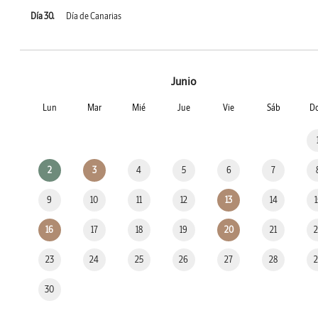
Día 30.
Día de Canarias
Junio
Lun
Mar
Mié
Jue
Vie
Sáb
D
2
3
4
5
6
7
9
10
11
12
13
14
16
17
18
19
20
21
23
24
25
26
27
28
30