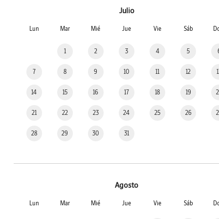
Julio
Lun
Mar
Mié
Jue
Vie
Sáb
D
1
2
3
4
5
7
8
9
10
11
12
14
15
16
17
18
19
21
22
23
24
25
26
28
29
30
31
Agosto
Lun
Mar
Mié
Jue
Vie
Sáb
D