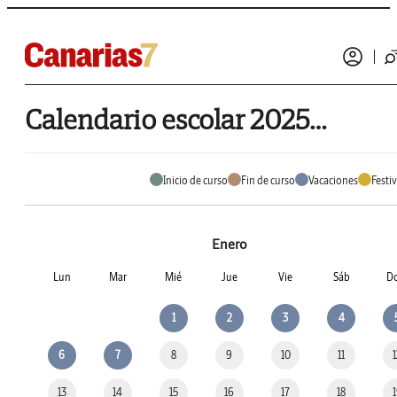
Calendario escolar 2025 de Vallehermoso
Inicio de curso
Fin de curso
Vacaciones
Festi
Enero
Lun
Mar
Mié
Jue
Vie
Sáb
D
1
2
3
4
6
7
8
9
10
11
13
14
15
16
17
18