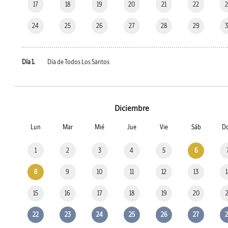
17
18
19
20
21
22
24
25
26
27
28
29
Día 1.
Día de Todos Los Santos
Diciembre
Lun
Mar
Mié
Jue
Vie
Sáb
D
1
2
3
4
5
6
8
9
10
11
12
13
15
16
17
18
19
20
22
23
24
25
26
27