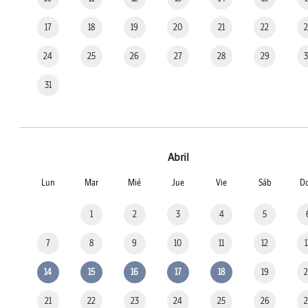
17
18
19
20
21
22
24
25
26
27
28
29
31
Abril
Lun
Mar
Mié
Jue
Vie
Sáb
D
1
2
3
4
5
7
8
9
10
11
12
14
15
16
17
18
19
21
22
23
24
25
26