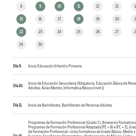
8
9
10
11
12
13
15
16
17
18
19
20
22
23
24
25
26
27
29
30
Día 9.
Inicio Educación Infantil y Primaria
Inicio de Educación Secundaria Obligatoria, Educación Básica de Pers
Día 10.
Adultas, Aulas Mentor, Informática Básica (nivel 1)
Día 11.
Inicio de Bachillerato, Bachillerato de Personas Adultas
Programas de Formación Profesional (Grado C), Itinerarios Formativos
Programas de Formación Profesional Adaptada IFE + 16 e IFC + 21, Gra
de Formación Profesional : ciclos formativos de Grado Básico, Medio y