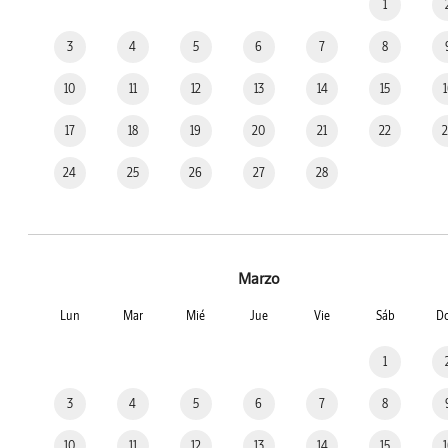
1
3
4
5
6
7
8
10
11
12
13
14
15
17
18
19
20
21
22
24
25
26
27
28
Marzo
Lun
Mar
Mié
Jue
Vie
Sáb
D
1
3
4
5
6
7
8
10
11
12
13
14
15