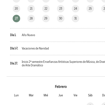
20
21
22
23
24
25
27
28
29
30
31
Día 1.
Año Nuevo
Día 1-7.
Vacaciones de Navidad
Inicio 2º semestre Enseñanzas Artísticas Superiores de Música, de Dise
Día 27.
de Arte Dramático
Febrero
Lun
Mar
Mié
Jue
Vie
Sáb
D