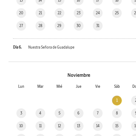
13
14
15
16
17
18
20
21
22
23
24
25
27
28
29
30
31
Día 6.
Nuestra Señora de Guadalupe
Noviembre
Lun
Mar
Mié
Jue
Vie
Sáb
D
1
3
4
5
6
7
8
10
11
12
13
14
15