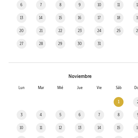
6
7
8
9
10
11
13
14
15
16
17
18
20
21
22
23
24
25
27
28
29
30
31
Noviembre
Lun
Mar
Mié
Jue
Vie
Sáb
D
1
3
4
5
6
7
8
10
11
12
13
14
15