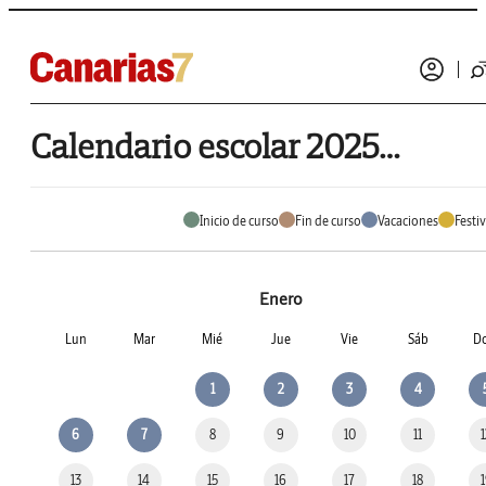
Calendario escolar 2025 de Betancuria
Inicio de curso
Fin de curso
Vacaciones
Festi
Enero
Lun
Mar
Mié
Jue
Vie
Sáb
D
1
2
3
4
6
7
8
9
10
11
13
14
15
16
17
18