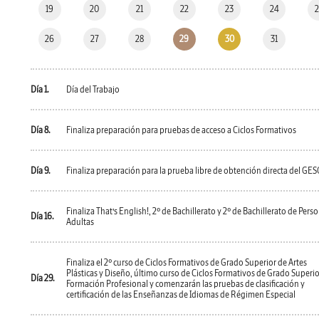
19
20
21
22
23
24
26
27
28
29
30
31
Día 1.
Día del Trabajo
Día 8.
Finaliza preparación para pruebas de acceso a Ciclos Formativos
Día 9.
Finaliza preparación para la prueba libre de obtención directa del GES
Finaliza That’s English!, 2º de Bachillerato y 2º de Bachillerato de Pers
Día 16.
Adultas
Finaliza el 2º curso de Ciclos Formativos de Grado Superior de Artes
Plásticas y Diseño, último curso de Ciclos Formativos de Grado Superio
Día 29.
Formación Profesional y comenzarán las pruebas de clasificación y
certificación de las Enseñanzas de Idiomas de Régimen Especial