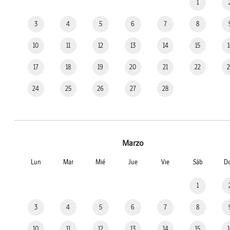
1
3
4
5
6
7
8
10
11
12
13
14
15
17
18
19
20
21
22
24
25
26
27
28
Marzo
Lun
Mar
Mié
Jue
Vie
Sáb
D
1
3
4
5
6
7
8
10
11
12
13
14
15