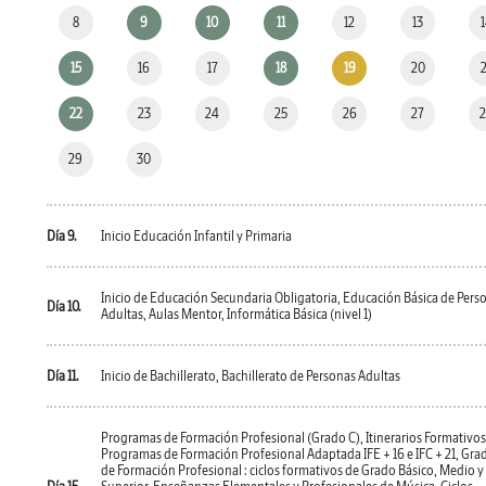
8
9
10
11
12
13
15
16
17
18
19
20
22
23
24
25
26
27
29
30
Día 9.
Inicio Educación Infantil y Primaria
Inicio de Educación Secundaria Obligatoria, Educación Básica de Pers
Día 10.
Adultas, Aulas Mentor, Informática Básica (nivel 1)
Día 11.
Inicio de Bachillerato, Bachillerato de Personas Adultas
Programas de Formación Profesional (Grado C), Itinerarios Formativos
Programas de Formación Profesional Adaptada IFE + 16 e IFC + 21, Gra
de Formación Profesional : ciclos formativos de Grado Básico, Medio y