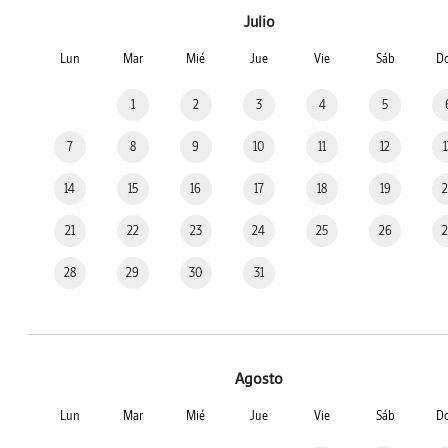
Julio
Lun
Mar
Mié
Jue
Vie
Sáb
D
1
2
3
4
5
7
8
9
10
11
12
14
15
16
17
18
19
21
22
23
24
25
26
28
29
30
31
Agosto
Lun
Mar
Mié
Jue
Vie
Sáb
D