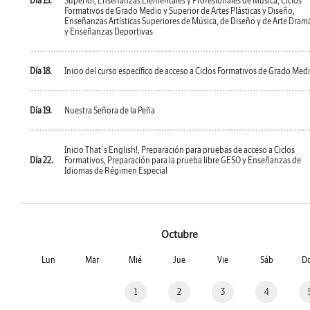
Día 15.
Superior, Enseñanzas Elementales y Profesionales de Música, Ciclos
Formativos de Grado Medio y Superior de Artes Plásticas y Diseño,
Enseñanzas Artísticas Superiores de Música, de Diseño y de Arte Dram
y Enseñanzas Deportivas
Día 18.
Inicio del curso específico de acceso a Ciclos Formativos de Grado Med
Día 19.
Nuestra Señora de la Peña
Inicio That´s English!, Preparación para pruebas de acceso a Ciclos
Día 22.
Formativos, Preparación para la prueba libre GESO y Enseñanzas de
Idiomas de Régimen Especial
Octubre
Lun
Mar
Mié
Jue
Vie
Sáb
D
1
2
3
4