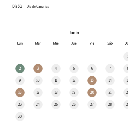
Día 30.
Día de Canarias
Junio
Lun
Mar
Mié
Jue
Vie
Sáb
D
2
3
4
5
6
7
9
10
11
12
13
14
16
17
18
19
20
21
23
24
25
26
27
28
30