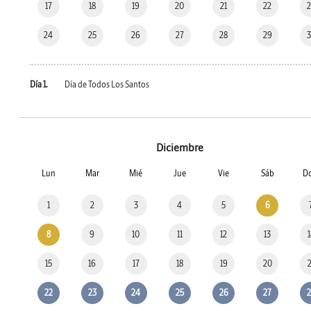
17
18
19
20
21
22
24
25
26
27
28
29
Día 1.
Día de Todos Los Santos
Diciembre
Lun
Mar
Mié
Jue
Vie
Sáb
D
1
2
3
4
5
6
8
9
10
11
12
13
15
16
17
18
19
20
22
23
24
25
26
27