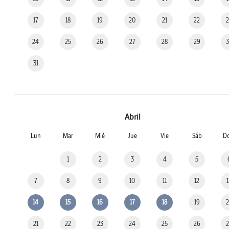
17
18
19
20
21
22
24
25
26
27
28
29
31
Abril
Lun
Mar
Mié
Jue
Vie
Sáb
D
1
2
3
4
5
7
8
9
10
11
12
14
15
16
17
18
19
21
22
23
24
25
26