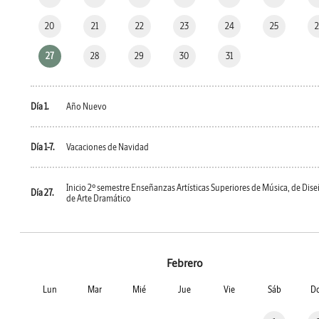
20
21
22
23
24
25
27
28
29
30
31
Día 1.
Año Nuevo
Día 1-7.
Vacaciones de Navidad
Inicio 2º semestre Enseñanzas Artísticas Superiores de Música, de Dise
Día 27.
de Arte Dramático
Febrero
Lun
Mar
Mié
Jue
Vie
Sáb
D