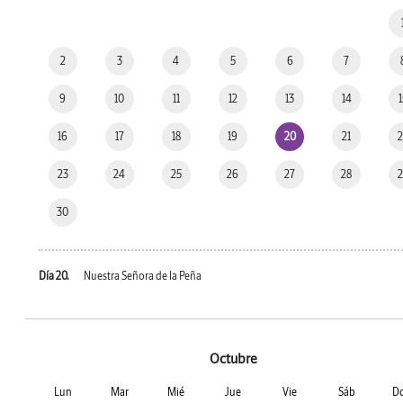
2
3
4
5
6
7
9
10
11
12
13
14
16
17
18
19
20
21
23
24
25
26
27
28
30
Día 20.
Nuestra Señora de la Peña
Octubre
Lun
Mar
Mié
Jue
Vie
Sáb
D