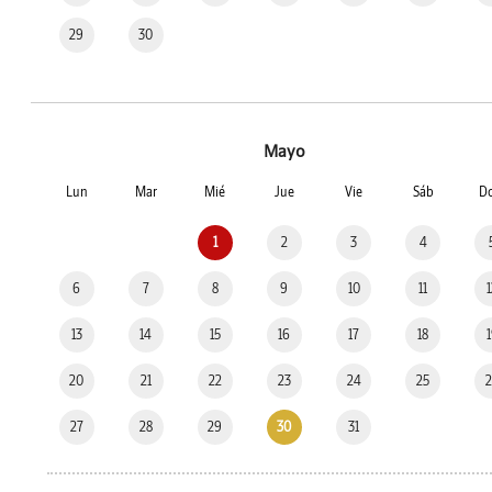
29
30
Mayo
Lun
Mar
Mié
Jue
Vie
Sáb
D
1
2
3
4
6
7
8
9
10
11
13
14
15
16
17
18
20
21
22
23
24
25
27
28
29
30
31