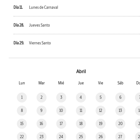
Día 11.
Lunes de Carnaval
Día 28.
Jueves Santo
Día 29.
Viernes Santo
Abril
Lun
Mar
Mié
Jue
Vie
Sáb
D
1
2
3
4
5
6
8
9
10
11
12
13
15
16
17
18
19
20
22
23
24
25
26
27