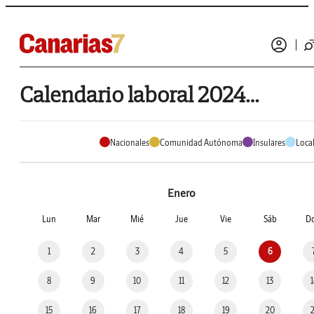
Calendario laboral 2024 de Betancuria
Nacionales
Comunidad Autónoma
Insulares
Loca
Enero
Lun
Mar
Mié
Jue
Vie
Sáb
D
1
2
3
4
5
6
8
9
10
11
12
13
15
16
17
18
19
20