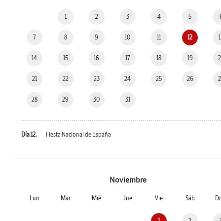
1
2
3
4
5
7
8
9
10
11
12
14
15
16
17
18
19
21
22
23
24
25
26
28
29
30
31
Día 12.
Fiesta Nacional de España
Noviembre
Lun
Mar
Mié
Jue
Vie
Sáb
D
1
2