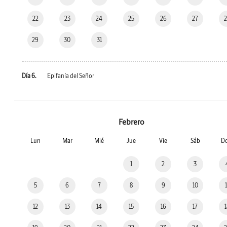
22
23
24
25
26
27
29
30
31
Día 6.
Epifanía del Señor
Febrero
Lun
Mar
Mié
Jue
Vie
Sáb
D
1
2
3
5
6
7
8
9
10
12
13
14
15
16
17