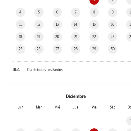
4
5
6
7
8
9
11
12
13
14
15
16
18
19
20
21
22
23
25
26
27
28
29
30
Día 1.
Día de todos Los Santos
Diciembre
Lun
Mar
Mié
Jue
Vie
Sáb
D