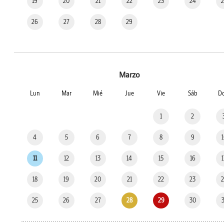
19
20
21
22
23
24
26
27
28
29
Marzo
Lun
Mar
Mié
Jue
Vie
Sáb
D
1
2
4
5
6
7
8
9
11
12
13
14
15
16
18
19
20
21
22
23
25
26
27
28
29
30