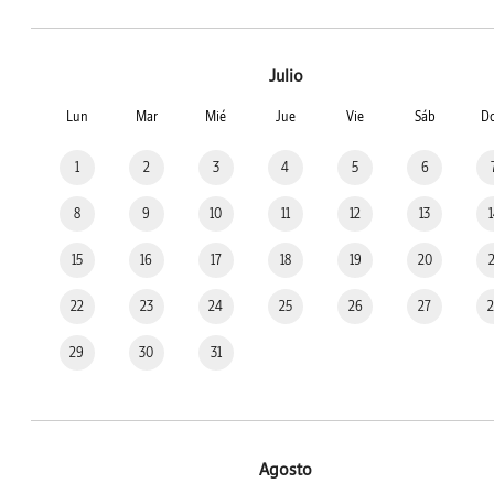
Julio
Lun
Mar
Mié
Jue
Vie
Sáb
D
1
2
3
4
5
6
8
9
10
11
12
13
15
16
17
18
19
20
22
23
24
25
26
27
29
30
31
Agosto