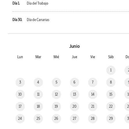
Día 1.
Día del Trabajo
Día 30.
Día de Canarias
Junio
Lun
Mar
Mié
Jue
Vie
Sáb
D
1
3
4
5
6
7
8
10
11
12
13
14
15
17
18
19
20
21
22
24
25
26
27
28
29