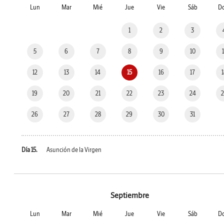
Lun
Mar
Mié
Jue
Vie
Sáb
D
1
2
3
5
6
7
8
9
10
12
13
14
15
16
17
19
20
21
22
23
24
26
27
28
29
30
31
Día 15.
Asunción de la Virgen
Septiembre
Lun
Mar
Mié
Jue
Vie
Sáb
D