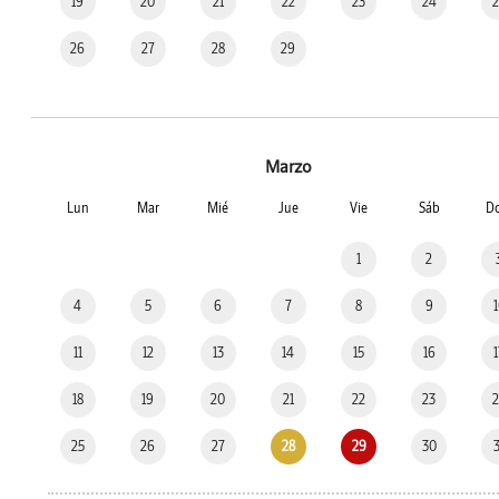
19
20
21
22
23
24
26
27
28
29
Marzo
Lun
Mar
Mié
Jue
Vie
Sáb
D
1
2
4
5
6
7
8
9
11
12
13
14
15
16
18
19
20
21
22
23
25
26
27
28
29
30