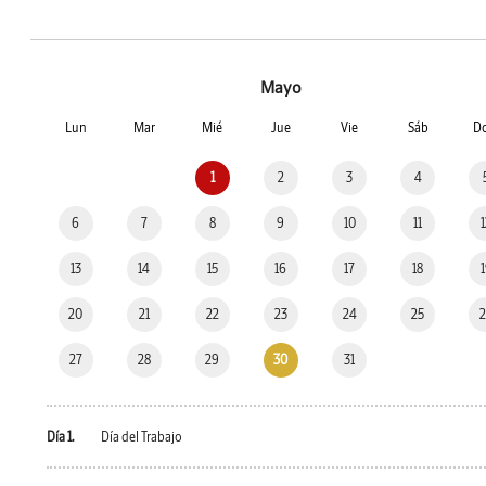
Mayo
Lun
Mar
Mié
Jue
Vie
Sáb
D
1
2
3
4
6
7
8
9
10
11
13
14
15
16
17
18
20
21
22
23
24
25
27
28
29
30
31
Día 1.
Día del Trabajo