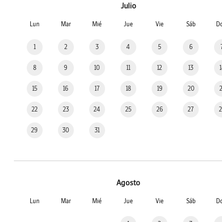
Julio
Lun
Mar
Mié
Jue
Vie
Sáb
D
1
2
3
4
5
6
8
9
10
11
12
13
15
16
17
18
19
20
22
23
24
25
26
27
29
30
31
Agosto
Lun
Mar
Mié
Jue
Vie
Sáb
D