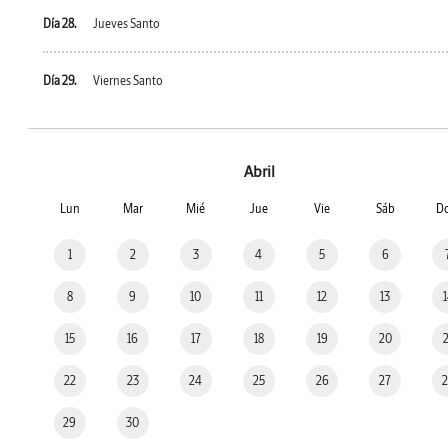
Día 28.
Jueves Santo
Día 29.
Viernes Santo
Abril
Lun
Mar
Mié
Jue
Vie
Sáb
D
1
2
3
4
5
6
8
9
10
11
12
13
15
16
17
18
19
20
22
23
24
25
26
27
29
30