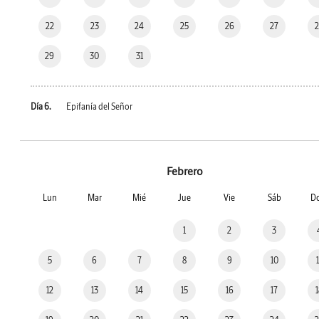
22
23
24
25
26
27
29
30
31
Día 6.
Epifanía del Señor
Febrero
Lun
Mar
Mié
Jue
Vie
Sáb
D
1
2
3
5
6
7
8
9
10
12
13
14
15
16
17