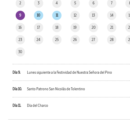
2
3
4
5
6
7
9
10
11
12
13
14
16
17
18
19
20
21
23
24
25
26
27
28
30
Día 9.
Lunes siguiente a la Festividad de Nuestra Señora del Pino
Día 10.
Santo Patrono San Nicolás de Tolentino
Día 11.
Día del Charco