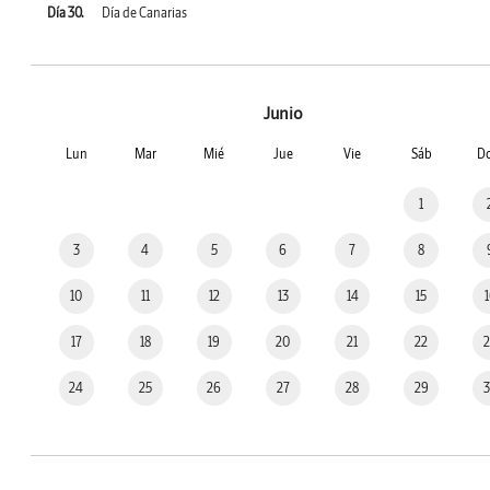
Día 30.
Día de Canarias
Junio
Lun
Mar
Mié
Jue
Vie
Sáb
D
1
3
4
5
6
7
8
10
11
12
13
14
15
17
18
19
20
21
22
24
25
26
27
28
29