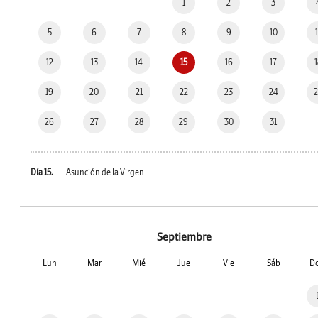
1
2
3
5
6
7
8
9
10
12
13
14
15
16
17
19
20
21
22
23
24
26
27
28
29
30
31
Día 15.
Asunción de la Virgen
Septiembre
Lun
Mar
Mié
Jue
Vie
Sáb
D