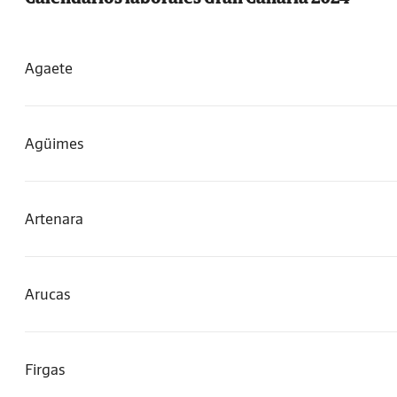
Agaete
Agüimes
Artenara
Arucas
Firgas