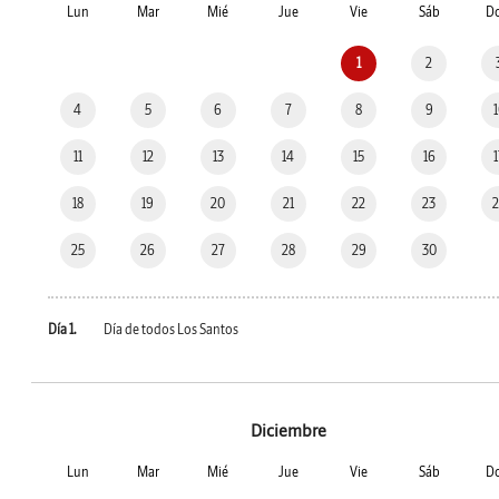
Lun
Mar
Mié
Jue
Vie
Sáb
D
1
2
4
5
6
7
8
9
11
12
13
14
15
16
18
19
20
21
22
23
25
26
27
28
29
30
Día 1.
Día de todos Los Santos
Diciembre
Lun
Mar
Mié
Jue
Vie
Sáb
D