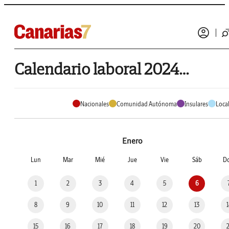
Calendario laboral 2024 de La Aldea de San Nicolás
Nacionales
Comunidad Autónoma
Insulares
Loca
Enero
Lun
Mar
Mié
Jue
Vie
Sáb
D
1
2
3
4
5
6
8
9
10
11
12
13
15
16
17
18
19
20