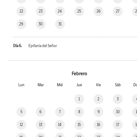
22
23
24
25
26
27
29
30
31
Día 6.
Epifanía del Señor
Febrero
Lun
Mar
Mié
Jue
Vie
Sáb
D
1
2
3
5
6
7
8
9
10
12
13
14
15
16
17