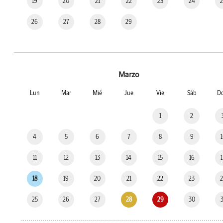
19
20
21
22
23
24
26
27
28
29
Marzo
Lun
Mar
Mié
Jue
Vie
Sáb
D
1
2
4
5
6
7
8
9
11
12
13
14
15
16
18
19
20
21
22
23
25
26
27
28
29
30