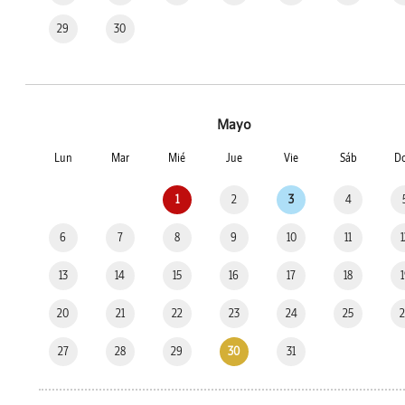
29
30
Mayo
Lun
Mar
Mié
Jue
Vie
Sáb
D
1
2
3
4
6
7
8
9
10
11
13
14
15
16
17
18
20
21
22
23
24
25
27
28
29
30
31