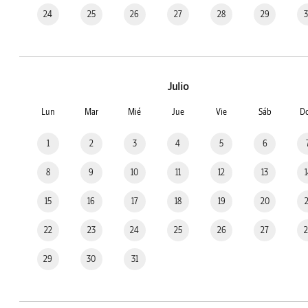
24
25
26
27
28
29
Julio
Lun
Mar
Mié
Jue
Vie
Sáb
D
1
2
3
4
5
6
8
9
10
11
12
13
15
16
17
18
19
20
22
23
24
25
26
27
29
30
31