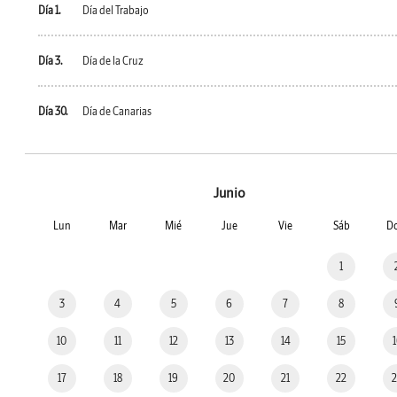
Día 1.
Día del Trabajo
Día 3.
Día de la Cruz
Día 30.
Día de Canarias
Junio
Lun
Mar
Mié
Jue
Vie
Sáb
D
1
3
4
5
6
7
8
10
11
12
13
14
15
17
18
19
20
21
22