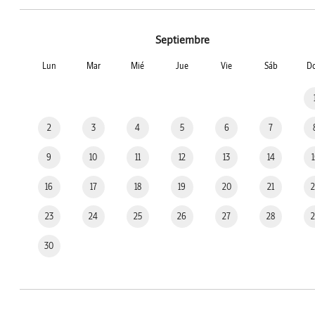
Septiembre
Lun
Mar
Mié
Jue
Vie
Sáb
D
2
3
4
5
6
7
9
10
11
12
13
14
16
17
18
19
20
21
23
24
25
26
27
28
30