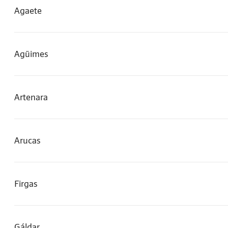
Agaete
Agüimes
Artenara
Arucas
Firgas
Gáldar