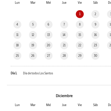
Lun
Mar
Mié
Jue
Vie
Sáb
D
1
2
4
5
6
7
8
9
11
12
13
14
15
16
18
19
20
21
22
23
25
26
27
28
29
30
Día 1.
Día de todos Los Santos
Diciembre
Lun
Mar
Mié
Jue
Vie
Sáb
D