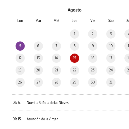
Agosto
Lun
Mar
Mié
Jue
Vie
Sáb
D
1
2
3
5
6
7
8
9
10
12
13
14
15
16
17
19
20
21
22
23
24
26
27
28
29
30
31
Día 5.
Nuestra Señora de las Nieves
Día 15.
Asunción de la Virgen