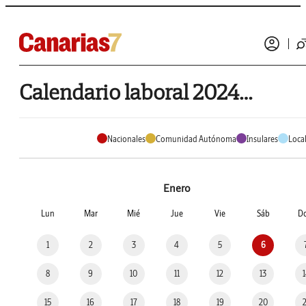
Calendario laboral 2024 de Villa de Mazo
Nacionales
Comunidad Autónoma
Insulares
Loca
Enero
Lun
Mar
Mié
Jue
Vie
Sáb
D
1
2
3
4
5
6
8
9
10
11
12
13
15
16
17
18
19
20