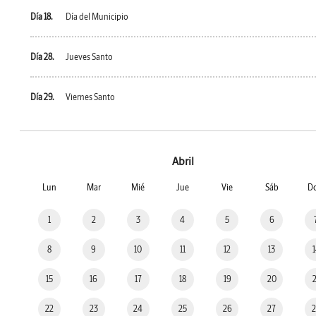
Día 18.
Día del Municipio
Día 28.
Jueves Santo
Día 29.
Viernes Santo
Abril
Lun
Mar
Mié
Jue
Vie
Sáb
D
1
2
3
4
5
6
8
9
10
11
12
13
15
16
17
18
19
20
22
23
24
25
26
27