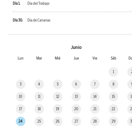
Día 1.
Día del Trabajo
Día 30.
Día de Canarias
Junio
Lun
Mar
Mié
Jue
Vie
Sáb
D
1
3
4
5
6
7
8
10
11
12
13
14
15
17
18
19
20
21
22
24
25
26
27
28
29