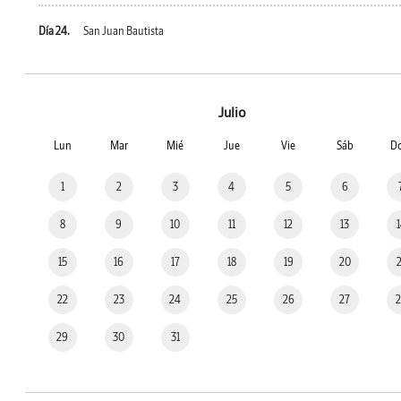
Día 24.
San Juan Bautista
Julio
Lun
Mar
Mié
Jue
Vie
Sáb
D
1
2
3
4
5
6
8
9
10
11
12
13
15
16
17
18
19
20
22
23
24
25
26
27
29
30
31