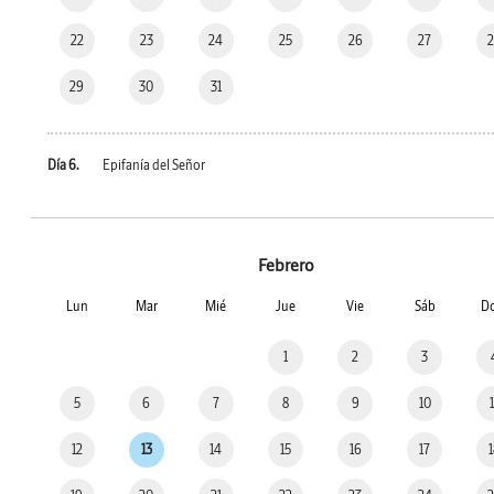
22
23
24
25
26
27
29
30
31
Día 6.
Epifanía del Señor
Febrero
Lun
Mar
Mié
Jue
Vie
Sáb
D
1
2
3
5
6
7
8
9
10
12
13
14
15
16
17