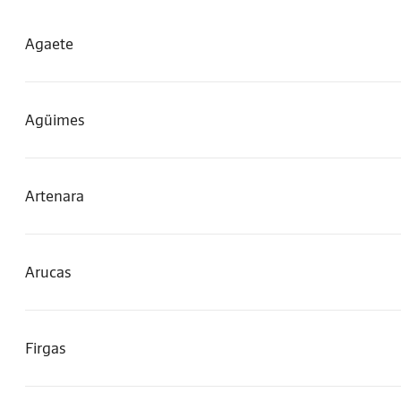
Agaete
Agüimes
Artenara
Arucas
Firgas