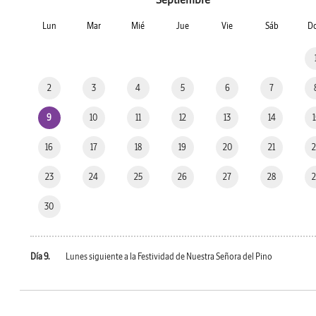
Lun
Mar
Mié
Jue
Vie
Sáb
D
2
3
4
5
6
7
9
10
11
12
13
14
16
17
18
19
20
21
23
24
25
26
27
28
30
Día 9.
Lunes siguiente a la Festividad de Nuestra Señora del Pino