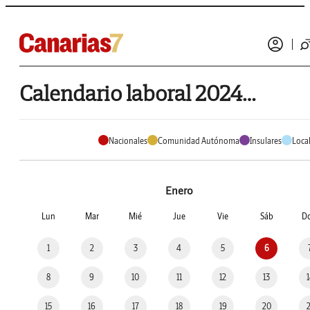
Calendario laboral 2024 de Arucas
Nacionales
Comunidad Autónoma
Insulares
Loca
Enero
Lun
Mar
Mié
Jue
Vie
Sáb
D
1
2
3
4
5
6
8
9
10
11
12
13
15
16
17
18
19
20