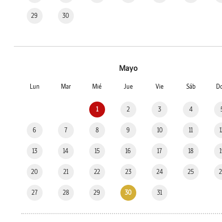
29
30
Mayo
Lun
Mar
Mié
Jue
Vie
Sáb
D
1
2
3
4
6
7
8
9
10
11
13
14
15
16
17
18
20
21
22
23
24
25
27
28
29
30
31