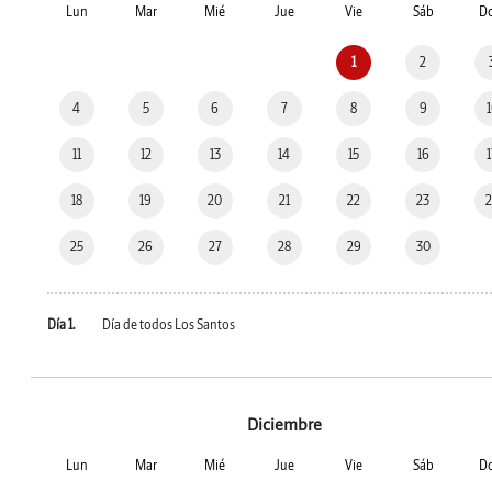
Lun
Mar
Mié
Jue
Vie
Sáb
D
1
2
4
5
6
7
8
9
11
12
13
14
15
16
18
19
20
21
22
23
25
26
27
28
29
30
Día 1.
Día de todos Los Santos
Diciembre
Lun
Mar
Mié
Jue
Vie
Sáb
D