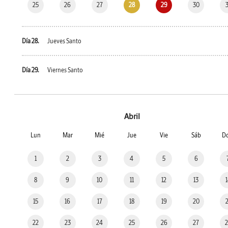
25
26
27
28
29
30
Día 28.
Jueves Santo
Día 29.
Viernes Santo
Abril
Lun
Mar
Mié
Jue
Vie
Sáb
D
1
2
3
4
5
6
8
9
10
11
12
13
15
16
17
18
19
20
22
23
24
25
26
27