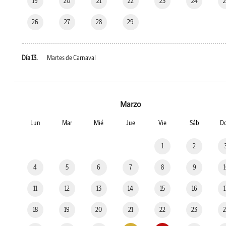
19
20
21
22
23
24
26
27
28
29
Día 13.
Martes de Carnaval
Marzo
Lun
Mar
Mié
Jue
Vie
Sáb
D
1
2
4
5
6
7
8
9
11
12
13
14
15
16
18
19
20
21
22
23