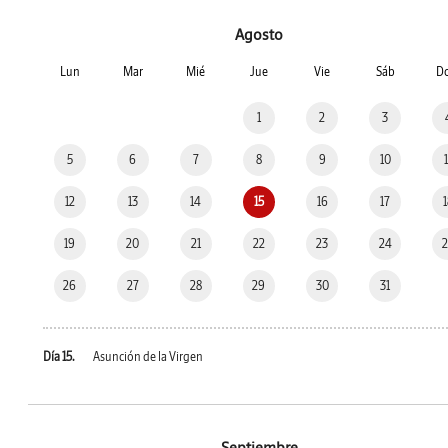
Agosto
Lun
Mar
Mié
Jue
Vie
Sáb
D
1
2
3
5
6
7
8
9
10
12
13
14
15
16
17
19
20
21
22
23
24
26
27
28
29
30
31
Día 15.
Asunción de la Virgen
Septiembre