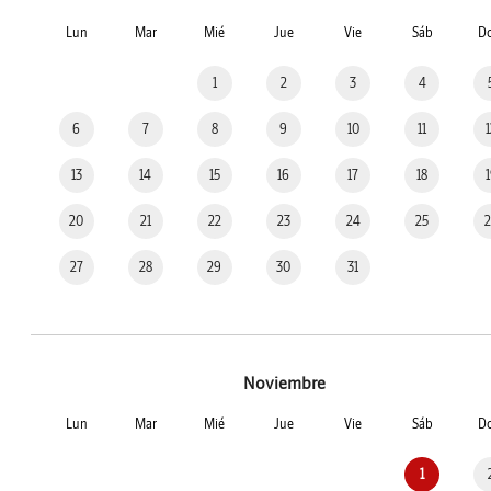
Lun
Mar
Mié
Jue
Vie
Sáb
D
1
2
3
4
6
7
8
9
10
11
13
14
15
16
17
18
20
21
22
23
24
25
27
28
29
30
31
Noviembre
Lun
Mar
Mié
Jue
Vie
Sáb
D
1