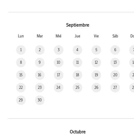
Septiembre
Lun
Mar
Mié
Jue
Vie
Sáb
D
1
2
3
4
5
6
8
9
10
11
12
13
15
16
17
18
19
20
22
23
24
25
26
27
29
30
Octubre