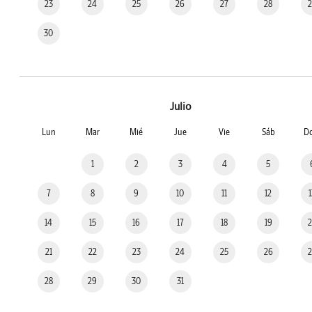
23
24
25
26
27
28
30
Julio
Lun
Mar
Mié
Jue
Vie
Sáb
D
1
2
3
4
5
7
8
9
10
11
12
14
15
16
17
18
19
21
22
23
24
25
26
28
29
30
31