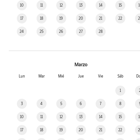
10
11
12
13
14
15
17
18
19
20
21
22
24
25
26
27
28
Marzo
Lun
Mar
Mié
Jue
Vie
Sáb
D
1
3
4
5
6
7
8
10
11
12
13
14
15
17
18
19
20
21
22