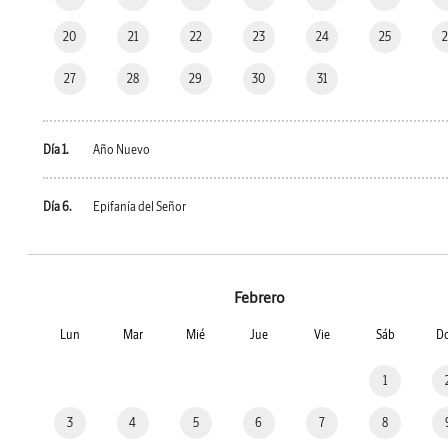
20
21
22
23
24
25
27
28
29
30
31
Día 1.
Año Nuevo
Día 6.
Epifanía del Señor
Febrero
Lun
Mar
Mié
Jue
Vie
Sáb
D
1
3
4
5
6
7
8