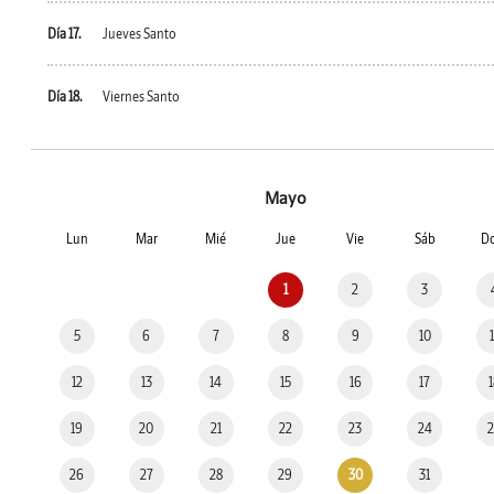
Día 17.
Jueves Santo
Día 18.
Viernes Santo
Mayo
Lun
Mar
Mié
Jue
Vie
Sáb
D
1
2
3
5
6
7
8
9
10
12
13
14
15
16
17
19
20
21
22
23
24
26
27
28
29
30
31