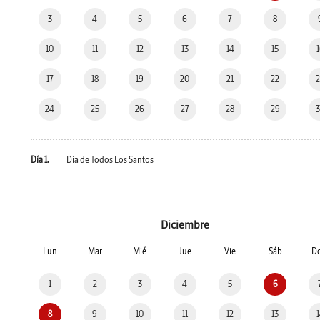
3
4
5
6
7
8
10
11
12
13
14
15
17
18
19
20
21
22
24
25
26
27
28
29
Día 1.
Día de Todos Los Santos
Diciembre
Lun
Mar
Mié
Jue
Vie
Sáb
D
1
2
3
4
5
6
8
9
10
11
12
13