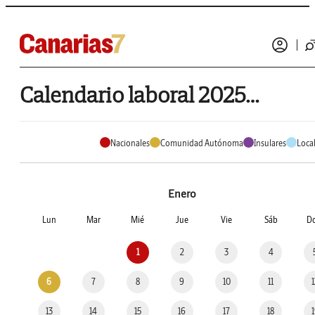
Calendario laboral 2025 de Villa de Mazo
Nacionales
Comunidad Autónoma
Insulares
Loca
Enero
Lun
Mar
Mié
Jue
Vie
Sáb
D
1
2
3
4
6
7
8
9
10
11
13
14
15
16
17
18