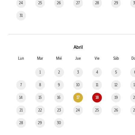
24
25
26
27
28
29
31
Abril
Lun
Mar
Mié
Jue
Vie
Sáb
D
1
2
3
4
5
7
8
9
10
11
12
14
15
16
17
18
19
21
22
23
24
25
26
28
29
30