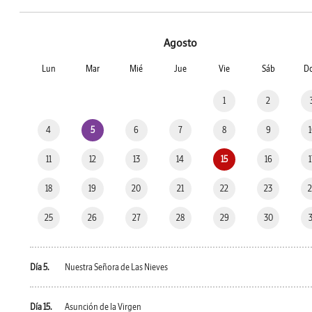
Agosto
Lun
Mar
Mié
Jue
Vie
Sáb
D
1
2
4
5
6
7
8
9
11
12
13
14
15
16
18
19
20
21
22
23
25
26
27
28
29
30
Día 5.
Nuestra Señora de Las Nieves
Día 15.
Asunción de la Virgen