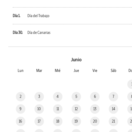
Día 1.
Día del Trabajo
Día 30.
Día de Canarias
Junio
Lun
Mar
Mié
Jue
Vie
Sáb
D
2
3
4
5
6
7
9
10
11
12
13
14
16
17
18
19
20
21