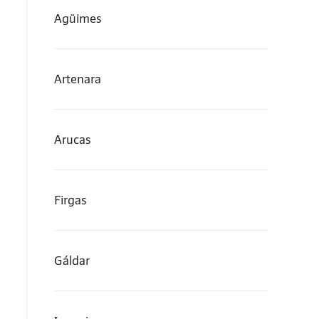
Agüimes
Artenara
Arucas
Firgas
Gáldar