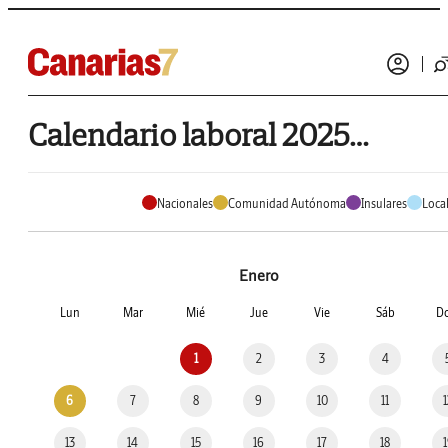
Calendario laboral 2025 de Tuineje
Nacionales
Comunidad Autónoma
Insulares
Loca
Enero
Lun
Mar
Mié
Jue
Vie
Sáb
D
1
2
3
4
6
7
8
9
10
11
13
14
15
16
17
18