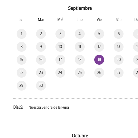
Septiembre
Lun
Mar
Mié
Jue
Vie
Sáb
D
1
2
3
4
5
6
8
9
10
11
12
13
15
16
17
18
19
20
22
23
24
25
26
27
29
30
Día 19.
Nuestra Señora de la Peña
Octubre