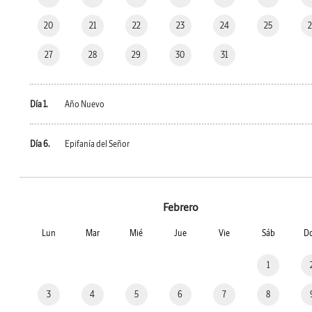
20
21
22
23
24
25
27
28
29
30
31
Día 1.
Año Nuevo
Día 6.
Epifanía del Señor
Febrero
Lun
Mar
Mié
Jue
Vie
Sáb
D
1
3
4
5
6
7
8