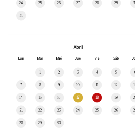
24
25
26
27
28
29
31
Abril
Lun
Mar
Mié
Jue
Vie
Sáb
D
1
2
3
4
5
7
8
9
10
11
12
14
15
16
17
18
19
21
22
23
24
25
26
28
29
30