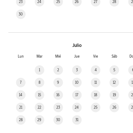
23
24
25
26
27
28
30
Julio
Lun
Mar
Mié
Jue
Vie
Sáb
D
1
2
3
4
5
7
8
9
10
11
12
14
15
16
17
18
19
21
22
23
24
25
26
28
29
30
31