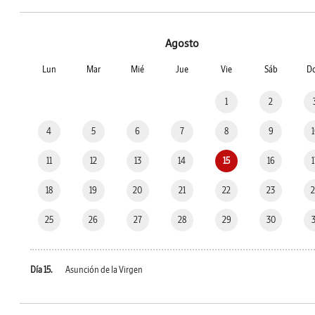
Agosto
Lun
Mar
Mié
Jue
Vie
Sáb
D
1
2
4
5
6
7
8
9
11
12
13
14
15
16
18
19
20
21
22
23
25
26
27
28
29
30
Día 15.
Asunción de la Virgen