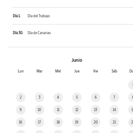
Día 1.
Día del Trabajo
Día 30.
Día de Canarias
Junio
Lun
Mar
Mié
Jue
Vie
Sáb
D
2
3
4
5
6
7
9
10
11
12
13
14
16
17
18
19
20
21