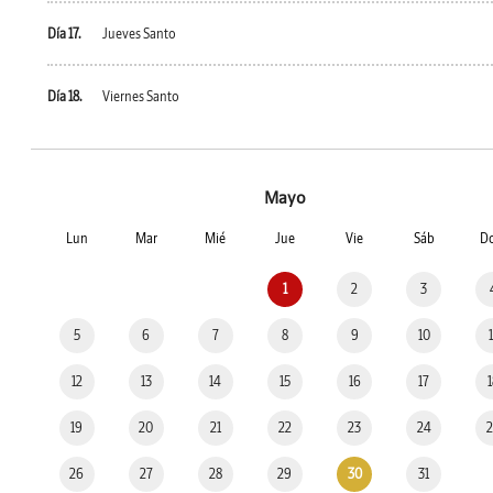
Día 17.
Jueves Santo
Día 18.
Viernes Santo
Mayo
Lun
Mar
Mié
Jue
Vie
Sáb
D
1
2
3
5
6
7
8
9
10
12
13
14
15
16
17
19
20
21
22
23
24
26
27
28
29
30
31