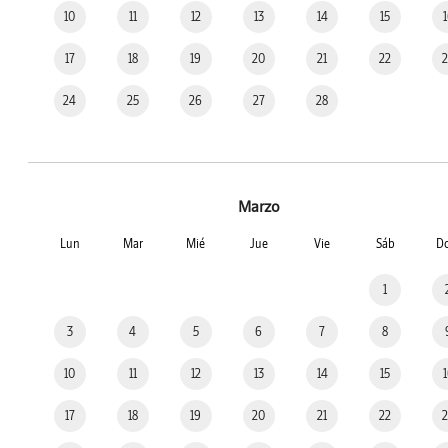
10
11
12
13
14
15
17
18
19
20
21
22
24
25
26
27
28
Marzo
Lun
Mar
Mié
Jue
Vie
Sáb
D
1
3
4
5
6
7
8
10
11
12
13
14
15
17
18
19
20
21
22