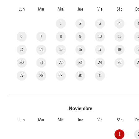
Lun
Mar
Mié
Jue
Vie
Sáb
D
1
2
3
4
6
7
8
9
10
11
13
14
15
16
17
18
20
21
22
23
24
25
27
28
29
30
31
Noviembre
Lun
Mar
Mié
Jue
Vie
Sáb
D
1