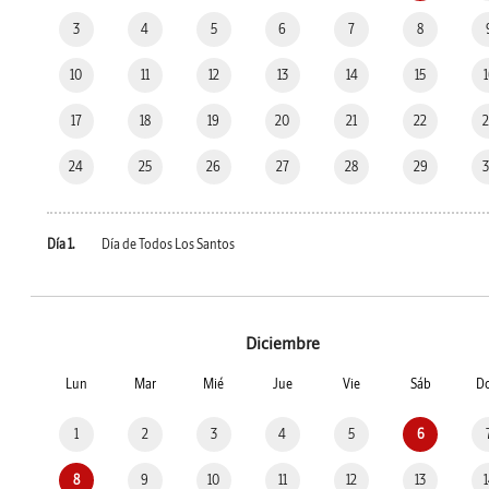
3
4
5
6
7
8
10
11
12
13
14
15
17
18
19
20
21
22
24
25
26
27
28
29
Día 1.
Día de Todos Los Santos
Diciembre
Lun
Mar
Mié
Jue
Vie
Sáb
D
1
2
3
4
5
6
8
9
10
11
12
13