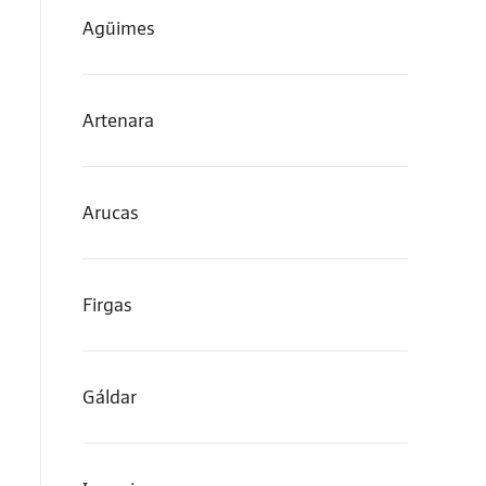
Agüimes
Artenara
Arucas
Firgas
Gáldar