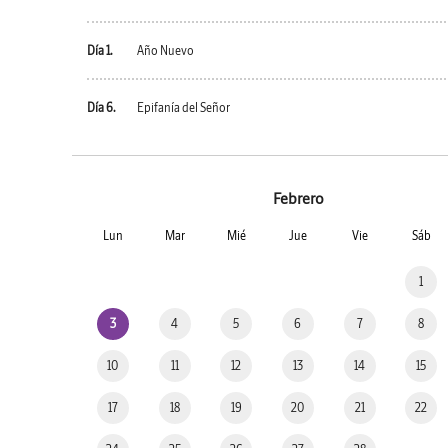
Día 1.
Año Nuevo
Día 6.
Epifanía del Señor
Febrero
Lun
Mar
Mié
Jue
Vie
Sáb
1
3
4
5
6
7
8
10
11
12
13
14
15
17
18
19
20
21
22