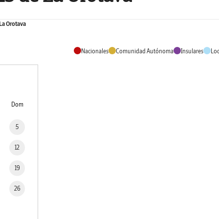
La Orotava
Nacionales
Comunidad Autónoma
Insulares
Loc
Dom
5
12
19
26