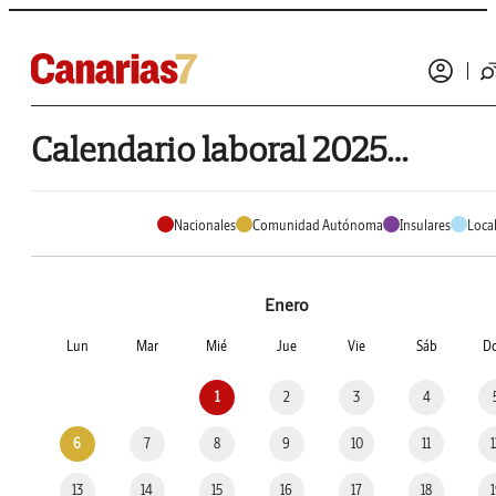
Calendario laboral 2025 de Gáldar
Nacionales
Comunidad Autónoma
Insulares
Loca
Enero
Lun
Mar
Mié
Jue
Vie
Sáb
D
1
2
3
4
6
7
8
9
10
11
13
14
15
16
17
18