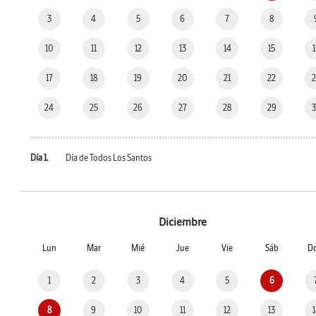
3
4
5
6
7
8
10
11
12
13
14
15
17
18
19
20
21
22
24
25
26
27
28
29
Día 1.
Día de Todos Los Santos
Diciembre
Lun
Mar
Mié
Jue
Vie
Sáb
D
1
2
3
4
5
6
8
9
10
11
12
13