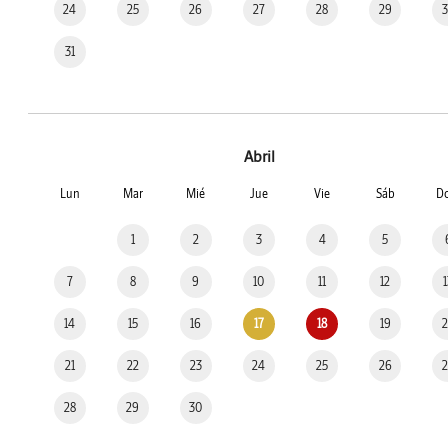
24
25
26
27
28
29
31
Abril
Lun
Mar
Mié
Jue
Vie
Sáb
D
1
2
3
4
5
7
8
9
10
11
12
14
15
16
17
18
19
21
22
23
24
25
26
28
29
30