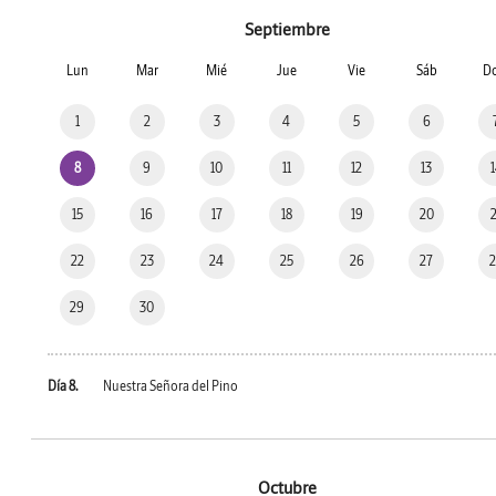
Septiembre
Lun
Mar
Mié
Jue
Vie
Sáb
D
1
2
3
4
5
6
8
9
10
11
12
13
15
16
17
18
19
20
22
23
24
25
26
27
29
30
Día 8.
Nuestra Señora del Pino
Octubre