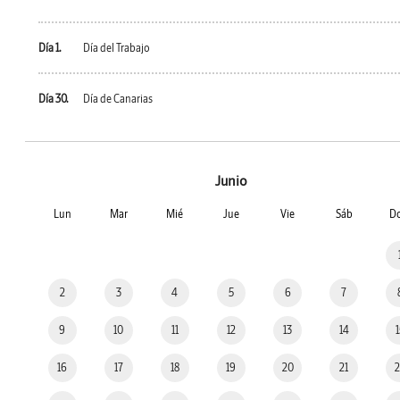
Día 1.
Día del Trabajo
Día 30.
Día de Canarias
Junio
Lun
Mar
Mié
Jue
Vie
Sáb
D
2
3
4
5
6
7
9
10
11
12
13
14
16
17
18
19
20
21