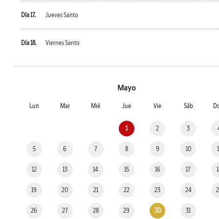
Día 17.
Jueves Santo
Día 18.
Viernes Santo
Mayo
Lun
Mar
Mié
Jue
Vie
Sáb
D
1
2
3
5
6
7
8
9
10
12
13
14
15
16
17
19
20
21
22
23
24
26
27
28
29
30
31