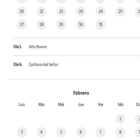
20
21
22
23
24
25
27
28
29
30
31
Día 1.
Año Nuevo
Día 6.
Epifanía del Señor
Febrero
Lun
Mar
Mié
Jue
Vie
Sáb
D
1
3
4
5
6
7
8