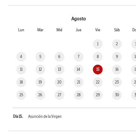
Agosto
Lun
Mar
Mié
Jue
Vie
Sáb
D
1
2
4
5
6
7
8
9
11
12
13
14
15
16
18
19
20
21
22
23
25
26
27
28
29
30
Día 15.
Asunción de la Virgen