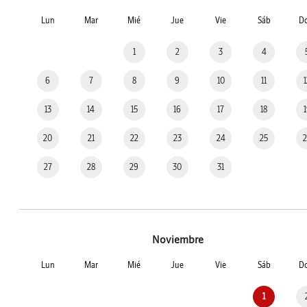
Lun
Mar
Mié
Jue
Vie
Sáb
D
1
2
3
4
6
7
8
9
10
11
13
14
15
16
17
18
20
21
22
23
24
25
27
28
29
30
31
Noviembre
Lun
Mar
Mié
Jue
Vie
Sáb
D
1