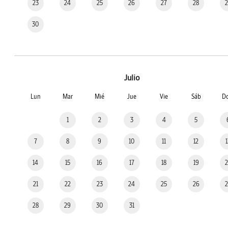
23
24
25
26
27
28
30
Julio
Lun
Mar
Mié
Jue
Vie
Sáb
D
1
2
3
4
5
7
8
9
10
11
12
14
15
16
17
18
19
21
22
23
24
25
26
28
29
30
31