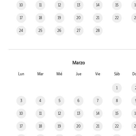
10
11
12
13
14
15
17
18
19
20
21
22
24
25
26
27
28
Marzo
Lun
Mar
Mié
Jue
Vie
Sáb
D
1
3
4
5
6
7
8
10
11
12
13
14
15
17
18
19
20
21
22