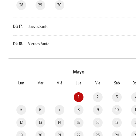
28
29
30
Día 17.
Jueves Santo
Día 18.
Viernes Santo
Mayo
Lun
Mar
Mié
Jue
Vie
Sáb
D
1
2
3
5
6
7
8
9
10
12
13
14
15
16
17
19
20
21
22
23
24