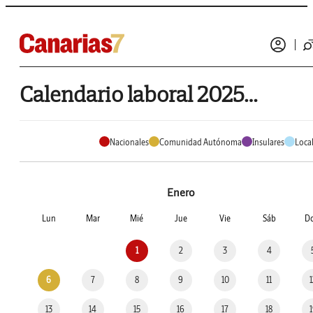
Calendario laboral 2025 de Puerto de la Cruz
Nacionales
Comunidad Autónoma
Insulares
Loca
Enero
Lun
Mar
Mié
Jue
Vie
Sáb
D
1
2
3
4
6
7
8
9
10
11
13
14
15
16
17
18