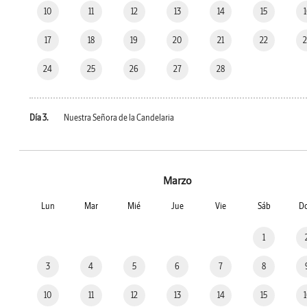
10
11
12
13
14
15
17
18
19
20
21
22
24
25
26
27
28
Día 3.
Nuestra Señora de la Candelaria
Marzo
Lun
Mar
Mié
Jue
Vie
Sáb
D
1
3
4
5
6
7
8
10
11
12
13
14
15