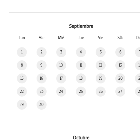
Septiembre
Lun
Mar
Mié
Jue
Vie
Sáb
D
1
2
3
4
5
6
8
9
10
11
12
13
15
16
17
18
19
20
22
23
24
25
26
27
29
30
Octubre