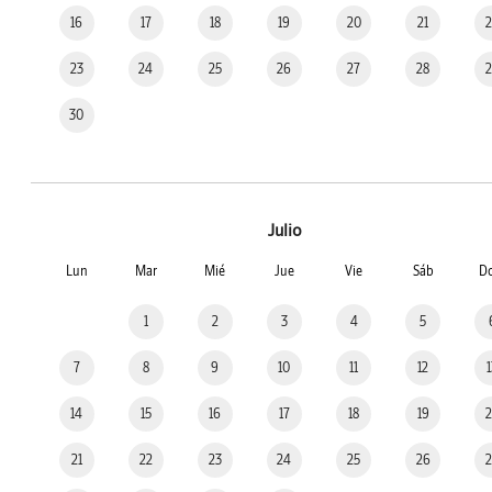
16
17
18
19
20
21
23
24
25
26
27
28
30
Julio
Lun
Mar
Mié
Jue
Vie
Sáb
D
1
2
3
4
5
7
8
9
10
11
12
14
15
16
17
18
19
21
22
23
24
25
26