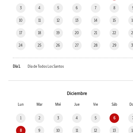
3
4
5
6
7
8
10
11
12
13
14
15
17
18
19
20
21
22
24
25
26
27
28
29
Día 1.
Día de Todos Los Santos
Diciembre
Lun
Mar
Mié
Jue
Vie
Sáb
D
1
2
3
4
5
6
8
9
10
11
12
13