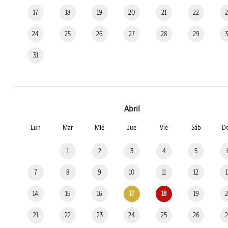
17
18
19
20
21
22
24
25
26
27
28
29
31
Abril
Lun
Mar
Mié
Jue
Vie
Sáb
D
1
2
3
4
5
7
8
9
10
11
12
14
15
16
17
18
19
21
22
23
24
25
26