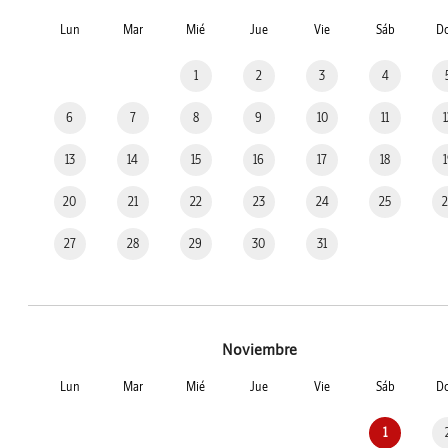
Lun
Mar
Mié
Jue
Vie
Sáb
D
1
2
3
4
6
7
8
9
10
11
13
14
15
16
17
18
20
21
22
23
24
25
27
28
29
30
31
Noviembre
Lun
Mar
Mié
Jue
Vie
Sáb
D
1