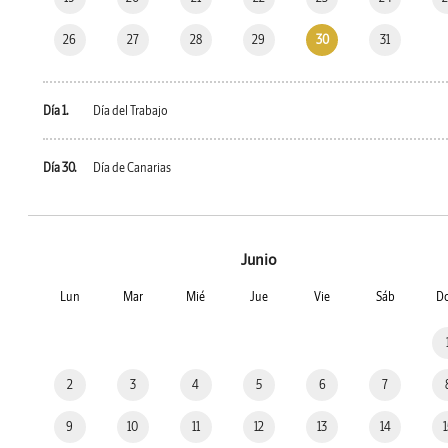
26
27
28
29
30
31
Día 1.
Día del Trabajo
Día 30.
Día de Canarias
Junio
Lun
Mar
Mié
Jue
Vie
Sáb
D
2
3
4
5
6
7
9
10
11
12
13
14