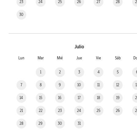
23
24
25
26
27
28
30
Julio
Lun
Mar
Mié
Jue
Vie
Sáb
D
1
2
3
4
5
7
8
9
10
11
12
14
15
16
17
18
19
21
22
23
24
25
26
28
29
30
31