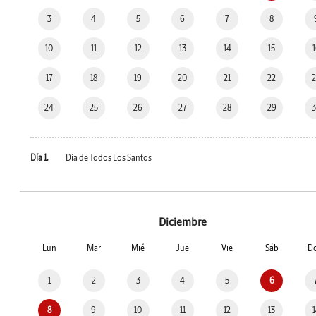
3
4
5
6
7
8
10
11
12
13
14
15
17
18
19
20
21
22
24
25
26
27
28
29
Día 1.
Día de Todos Los Santos
Diciembre
Lun
Mar
Mié
Jue
Vie
Sáb
D
1
2
3
4
5
6
8
9
10
11
12
13