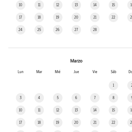
10
11
12
13
14
15
17
18
19
20
21
22
24
25
26
27
28
Marzo
Lun
Mar
Mié
Jue
Vie
Sáb
D
1
3
4
5
6
7
8
10
11
12
13
14
15
17
18
19
20
21
22