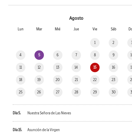
Agosto
Lun
Mar
Mié
Jue
Vie
Sáb
D
1
2
4
5
6
7
8
9
11
12
13
14
15
16
18
19
20
21
22
23
25
26
27
28
29
30
Día 5.
Nuestra Señora de Las Nieves
Día 15.
Asunción de la Virgen