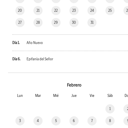
20
21
22
23
24
25
27
28
29
30
31
Día 1.
Año Nuevo
Día 6.
Epifanía del Señor
Febrero
Lun
Mar
Mié
Jue
Vie
Sáb
D
1
3
4
5
6
7
8