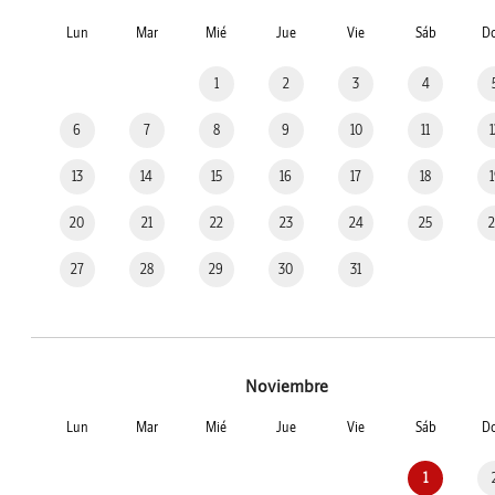
Lun
Mar
Mié
Jue
Vie
Sáb
D
1
2
3
4
6
7
8
9
10
11
13
14
15
16
17
18
20
21
22
23
24
25
27
28
29
30
31
Noviembre
Lun
Mar
Mié
Jue
Vie
Sáb
D
1