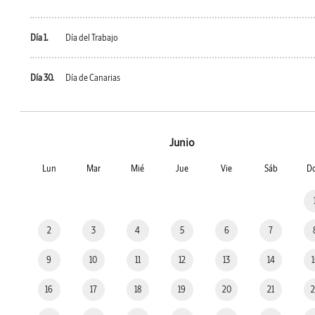
Día 1.
Día del Trabajo
Día 30.
Día de Canarias
Junio
Lun
Mar
Mié
Jue
Vie
Sáb
D
2
3
4
5
6
7
9
10
11
12
13
14
16
17
18
19
20
21