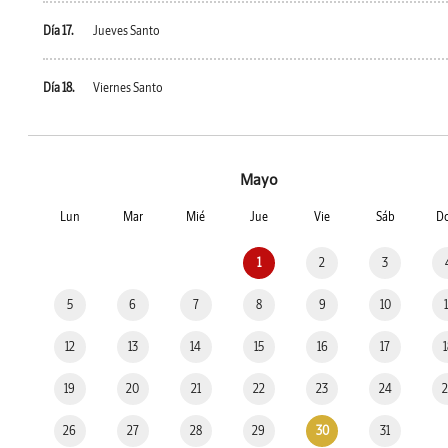
Día 17.
Jueves Santo
Día 18.
Viernes Santo
Mayo
Lun
Mar
Mié
Jue
Vie
Sáb
D
1
2
3
5
6
7
8
9
10
12
13
14
15
16
17
19
20
21
22
23
24
26
27
28
29
30
31