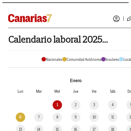
Calendario laboral 2025 de Fuencaliente de La Palma
Nacionales
Comunidad Autónoma
Insulares
Loca
Enero
Lun
Mar
Mié
Jue
Vie
Sáb
D
1
2
3
4
6
7
8
9
10
11
13
14
15
16
17
18