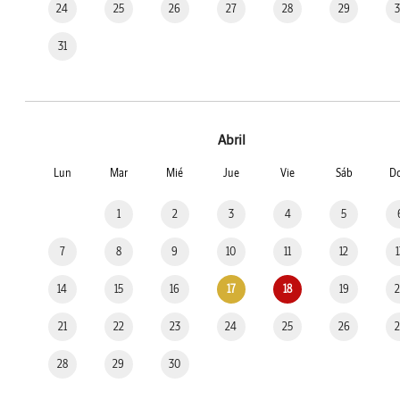
24
25
26
27
28
29
31
Abril
Lun
Mar
Mié
Jue
Vie
Sáb
D
1
2
3
4
5
7
8
9
10
11
12
14
15
16
17
18
19
21
22
23
24
25
26
28
29
30